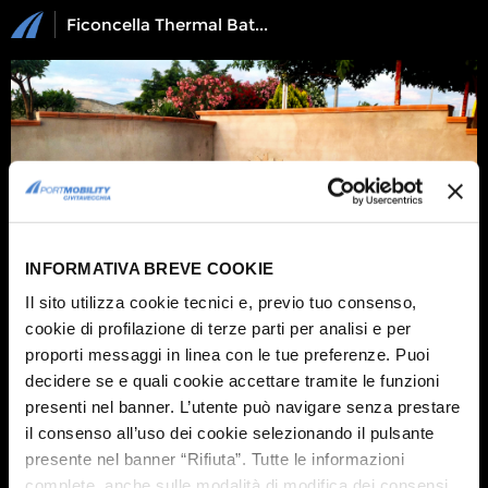
Ficoncella Thermal Baths: photogallery
INFORMATIVA BREVE COOKIE
Il sito utilizza cookie tecnici e, previo tuo consenso,
cookie di profilazione di terze parti per analisi e per
proporti messaggi in linea con le tue preferenze. Puoi
decidere se e quali cookie accettare tramite le funzioni
presenti nel banner. L’utente può navigare senza prestare
1 / 5
Are you looking for
a day
about relazation and well-being
? La Ficoncella
il consenso all’uso dei cookie selezionando il pulsante
Thermal Baths is the right place for you! After plunging for a minute into
presente nel banner “Rifiuta”. Tutte le informazioni
these miraculous waters
you will never want to leave again
!
complete, anche sulle modalità di modifica dei consensi,