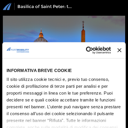
Basilica of Saint Peter: the most amazing pictures
INFORMATIVA BREVE COOKIE
Il sito utilizza cookie tecnici e, previo tuo consenso,
cookie di profilazione di terze parti per analisi e per
proporti messaggi in linea con le tue preferenze. Puoi
decidere se e quali cookie accettare tramite le funzioni
1 / 14
presenti nel banner. L’utente può navigare senza prestare
An itinerary to discover
the heart of Catholic Rome in half a day
:
from
Castel Sant'Angelo
to the
Basilica of Saint Peter
passing through
St.
il consenso all’uso dei cookie selezionando il pulsante
Peter's Square
.
presente nel banner “Rifiuta”. Tutte le informazioni
complete, anche sulle modalità di modifica dei consensi,