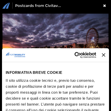
Postcards from Civitavecchia 2024: A selection of pictures
INFORMATIVA BREVE COOKIE
Il sito utilizza cookie tecnici e, previo tuo consenso,
cookie di profilazione di terze parti per analisi e per
1 / 10
proporti messaggi in linea con le tue preferenze. Puoi
Here you find some of the wonderful pictures we received for the contest
decidere se e quali cookie accettare tramite le funzioni
Postcards from Civitavecchia 2024
:
presenti nel banner. L’utente può navigare senza prestare
Photo by
Francesco Mauro
Photo by
Franco Di Claudio
il consenso all’uso dei cookie selezionando il pulsante