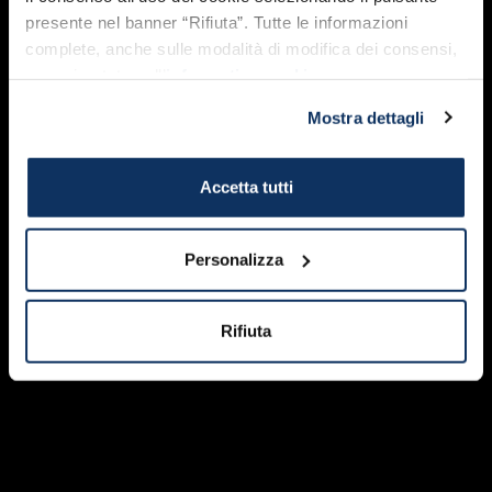
Photo by
Gino Pepe
presente nel banner “Rifiuta”. Tutte le informazioni
Photo by
Maria Pia Statile
Photo by
Matteo Biada
complete, anche sulle modalità di modifica dei consensi,
Photo by
Mauro Bruni
sono riportate nell’
informativa cookie
.
Photo by
Raffaele Ballirano
Photo by
Rolando Fracassa
Photo by
Silvia Marazzi
Mostra dettagli
Photo by
Marcello Tedeschi
To see all the other photos that took part in this edition, please follow us
on
Facebook
and
Instagram
and/or search for
#cartolinedacivitavecchia
Accetta tutti
Personalizza
Rifiuta