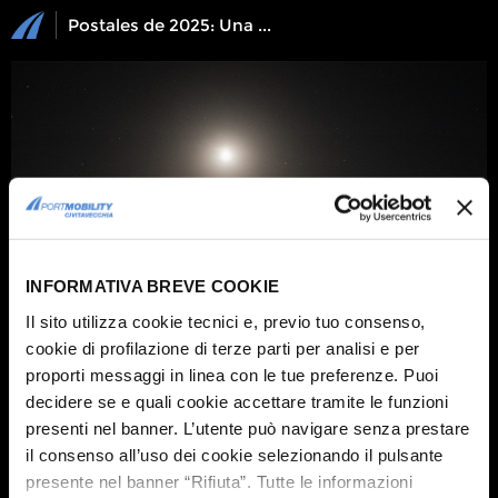
Postales de 2025: Una selección de las fotografías del concurso
INFORMATIVA BREVE COOKIE
Il sito utilizza cookie tecnici e, previo tuo consenso,
cookie di profilazione di terze parti per analisi e per
proporti messaggi in linea con le tue preferenze. Puoi
decidere se e quali cookie accettare tramite le funzioni
1 / 10
presenti nel banner. L’utente può navigare senza prestare
Aquí una de las fotos que han participado en el concurso
il consenso all’uso dei cookie selezionando il pulsante
Postales de Civitavecchia 2025:
presente nel banner “Rifiuta”. Tutte le informazioni
Foto de
Gianni Pampersi