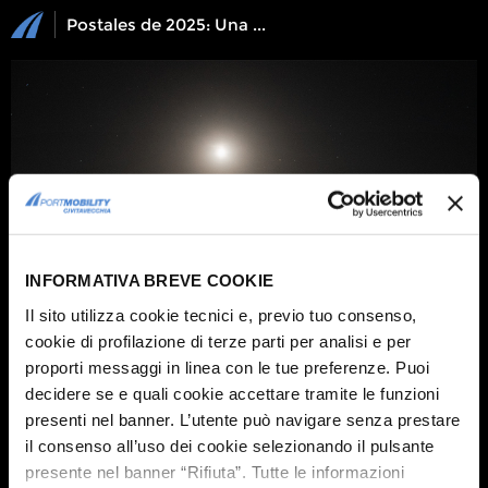
Postales de 2025: Una selección de las fotografías del concurso
INFORMATIVA BREVE COOKIE
Il sito utilizza cookie tecnici e, previo tuo consenso,
cookie di profilazione di terze parti per analisi e per
proporti messaggi in linea con le tue preferenze. Puoi
decidere se e quali cookie accettare tramite le funzioni
1 / 10
presenti nel banner. L’utente può navigare senza prestare
Aquí una de las fotos que han participado en el concurso
il consenso all’uso dei cookie selezionando il pulsante
Postales de Civitavecchia 2025:
presente nel banner “Rifiuta”. Tutte le informazioni
Foto de
Gianni Pampersi