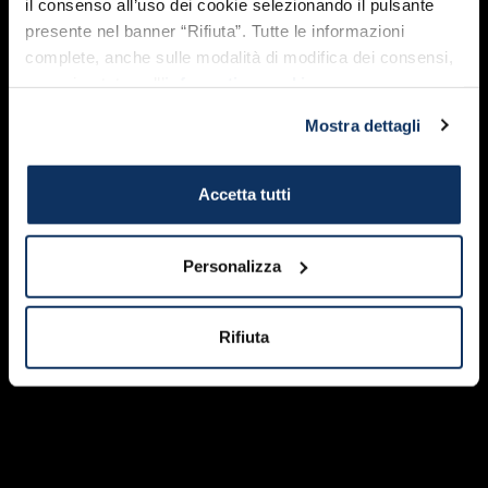
il consenso all’uso dei cookie selezionando il pulsante
Foto di
Barbara De Paolis
Foto di
Emanuele Di Battista
presente nel banner “Rifiuta”. Tutte le informazioni
Foto di
Simone Bevilacqua
complete, anche sulle modalità di modifica dei consensi,
Foto di
Paolo Stefanini
Foto di
Aurora Medici
sono riportate nell’
informativa cookie
.
Foto di
Fabio Malavasi
Foto di
Matteo Biada
Mostra dettagli
Foto di
Piero Palombi
Foto di
Roberto Lisi
Foto di
Riccardo Grioli
Foto di
Aurora Mosca
Accetta tutti
Foto di
Alessio Marcozzi
Foto di
Rolando Fracassa
Foto di
Giordano Cozzi
Foto di
Francesca Incorvaia
Personalizza
Foto di
Alessio Marcozzi
Rifiuta