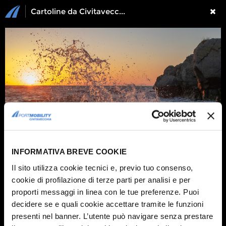
Cartoline da Civitavecchia 2021: Una selezione delle foto in gara
INFORMATIVA BREVE COOKIE
Il sito utilizza cookie tecnici e, previo tuo consenso,
cookie di profilazione di terze parti per analisi e per
1 / 18
proporti messaggi in linea con le tue preferenze. Puoi
Ecco alcune delle meravigliose foto che hanno partecipato al nostro contest
Cartoline da Civitavecchia 2021:
decidere se e quali cookie accettare tramite le funzioni
Foto di
Gino Pepe
presenti nel banner. L’utente può navigare senza prestare
Foto di
Simone Lombi