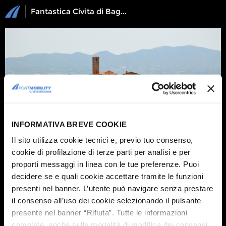
Fantastica Civita di Bagnoregio: 10 foto che ve la faranno amare
INFORMATIVA BREVE COOKIE
Il sito utilizza cookie tecnici e, previo tuo consenso,
cookie di profilazione di terze parti per analisi e per
proporti messaggi in linea con le tue preferenze. Puoi
decidere se e quali cookie accettare tramite le funzioni
1 / 10
presenti nel banner. L’utente può navigare senza prestare
Civita di Bagnoregio
,
come tutte le cose preziose è un
luogo di grande
bellezza e fragilità al contempo
...gran parte del suo fascino dopotutto
il consenso all’uso dei cookie selezionando il pulsante
dipende proprio da questo.
presente nel banner “Rifiuta”. Tutte le informazioni
Il meraviglioso borgo di Civita di Bagnoregio
, oggi è un piccolissimo centro
complete, anche sulle modalità di modifica dei consensi,