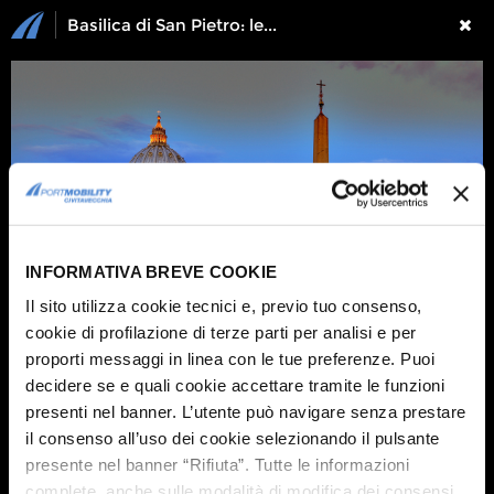
Basilica di San Pietro: le foto più spettacolari
INFORMATIVA BREVE COOKIE
Il sito utilizza cookie tecnici e, previo tuo consenso,
cookie di profilazione di terze parti per analisi e per
proporti messaggi in linea con le tue preferenze. Puoi
decidere se e quali cookie accettare tramite le funzioni
1 / 14
presenti nel banner. L’utente può navigare senza prestare
Un itinerario per scoprire
il cuore della Roma cattolica in mezza giornata
:
da
Castel Sant'Angelo
alla
Basilica di San Pietro
passando per
Piazza San
il consenso all’uso dei cookie selezionando il pulsante
Pietro
.
presente nel banner “Rifiuta”. Tutte le informazioni
complete, anche sulle modalità di modifica dei consensi,