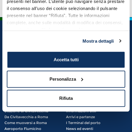
presenti nel banner. L’utente può navigare senza prestare
il consenso all’uso dei cookie selezionando il pulsante
presente nel banner “Rifiuta”. Tutte le informazioni
complete, anche sulle modalità di modifica dei consensi,
sono riportate nell’
informativa cookie
.
ITINERARI
COSA VEDERE
Mostra dettagli
Top Itinerari
Imperdibili
In mezza giornata
Civitavecchia e dintorni
In un giorno
Roma
Accetta tutti
In due o più giorni
Tuscia e Maremma laziale
Tempo libero
Fiumicino e dintorni
Personalizza
Gaeta e dintorni
Sardegna e Sicilia
Cartoline da Civitavecchia
Rifiuta
COME ARRIVARE
IL PORTO
Stazione di Civitavecchia
Informazioni utili
Da Civitavecchia a Roma
Arrivi e partenze
Come muoversi a Roma
I Terminal del porto
Aeroporto Fiumicino
News ed eventi