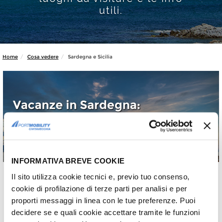
utili.
Home
Cosa vedere
Sardegna e Sicilia
Vacanze in Sardegna:
le spiagge più belle di
Arbatax e Tortolì
Consigli e suggerimenti per l'estate
INFORMATIVA BREVE COOKIE
Il sito utilizza cookie tecnici e, previo tuo consenso,
cookie di profilazione di terze parti per analisi e per
<< prima
‹ precedente
1
2
proporti messaggi in linea con le tue preferenze. Puoi
Pagine
decidere se e quali cookie accettare tramite le funzioni