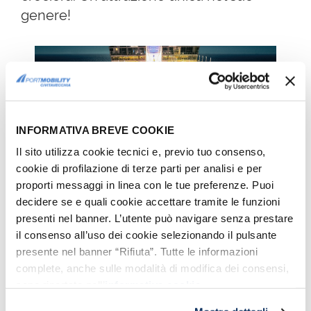
genere!
INFORMATIVA BREVE COOKIE
Il sito utilizza cookie tecnici e, previo tuo consenso,
cookie di profilazione di terze parti per analisi e per
proporti messaggi in linea con le tue preferenze. Puoi
Symphony of the Seas - royalcarribean.com
decidere se e quali cookie accettare tramite le funzioni
presenti nel banner. L’utente può navigare senza prestare
3° POSIZIONE: NCL EPIC
il consenso all’uso dei cookie selezionando il pulsante
presente nel banner “Rifiuta”. Tutte le informazioni
Alla
terza posizione
della classifica una
complete, anche sulle modalità di modifica dei consensi,
nave da crociera della compagnia
sono riportate nell’
informativa cookie
.
scandinava
Norwegian Cruise Line
, la
Ncl