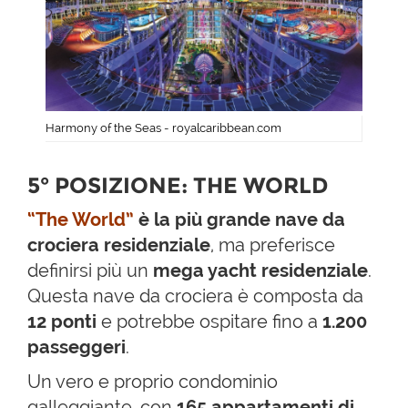
Harmony of the Seas - royalcaribbean.com
5° POSIZIONE: THE WORLD
“The World”
è la più grande nave da
crociera residenziale
, ma preferisce
definirsi più un
mega yacht residenziale
.
Questa nave da crociera è composta da
12 ponti
e potrebbe ospitare fino a
1.200
passeggeri
.
Un vero e proprio condominio
galleggiante, con
165 appartamenti di