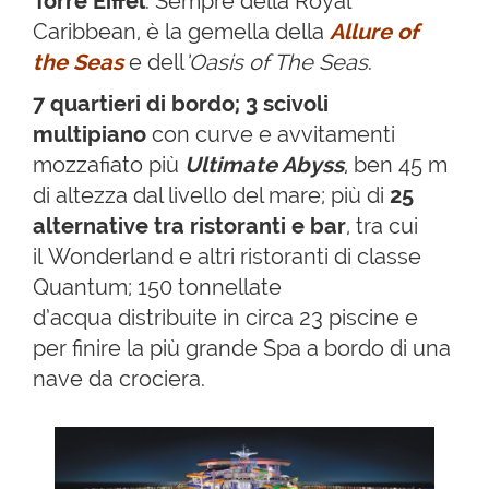
Torre Eiffel
. Sempre della Royal
Caribbean, è la gemella della
Allure of
the Seas
e dell
’Oasis of The Seas
.
7 quartieri di bordo; 3 scivoli
multipiano
con curve e avvitamenti
mozzafiato più
Ultimate Abyss
, ben 45 m
di altezza dal livello del mare; più di
25
alternative tra ristoranti e bar
, tra cui
il Wonderland e altri ristoranti di classe
Quantum; 150 tonnellate
d’acqua distribuite in circa 23 piscine e
per finire la più grande Spa a bordo di una
nave da crociera.