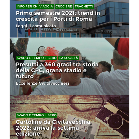
INFO PER CHI VIAGGIA
CROCIERE
TRAGHETTI
Primo semestre 2021: trend in
crescita per i Porti di Roma
Leggi il comunicato
SVAGO E TEMPO LIBERO
LA SOCIETÀ
Presutti a 360 gradi tra storia
della CPC, grana stadio e
futuro
Eccellenze Civitavecchiesi
SVAGO E TEMPO LIBERO
Cartoline da Civitavecchia
2022: arriva la settima
edizione