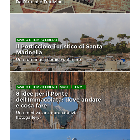
Dall'Arte alle Tradizioni
SVAGO E TEMPO LIBERO
Il Porticciolo Turistico di Santa
Marinella
Una romantica cornice sul mare
SVAGO E TEMPO LIBERO
MUSEI
TERME
8 idee per il Ponte
dell’Immacolata: dove andare
e cosa fare
Una mini vacanza prenatalizia
(fotogallery)