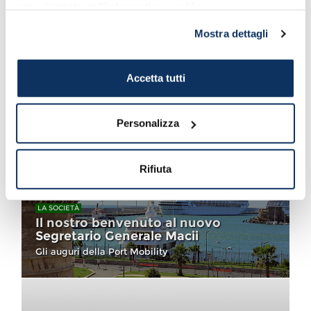
sono riportate nell’
informativa cookie
.
Mostra dettagli
Accetta tutti
LA SOCIETÀ
Comunicazione ed
Informazione Web
Personalizza
Rifiuta
LA SOCIETÀ
Il nostro benvenuto al nuovo
Segretario Generale Macii
Gli auguri della Port Mobility