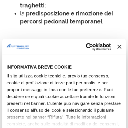
traghetti
;
la
predisposizione e rimozione dei
percorsi pedonali temporanei
.
Vota il contenuto:
INFORMATIVA BREVE COOKIE
Media:
5
(
2
votes)
Il sito utilizza cookie tecnici e, previo tuo consenso,
cookie di profilazione di terze parti per analisi e per
proporti messaggi in linea con le tue preferenze. Puoi
decidere se e quali cookie accettare tramite le funzioni
presenti nel banner. L’utente può navigare senza prestare
il consenso all’uso dei cookie selezionando il pulsante
presente nel banner “Rifiuta”. Tutte le informazioni
Ti potrebbe interessare
complete, anche sulle modalità di modifica dei consensi,
anche...