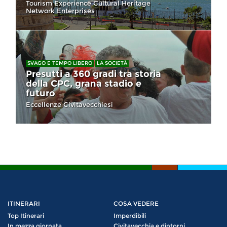
Tourism Experience Cultural Heritage
Network Enterprises
SVAGO E TEMPO LIBERO
LA SOCIETÀ
Presutti a 360 gradi tra storia
della CPC, grana stadio e
futuro
Eccellenze Civitavecchiesi
ITINERARI
COSA VEDERE
Top Itinerari
Imperdibili
In mezza giornata
Civitavecchia e dintorni