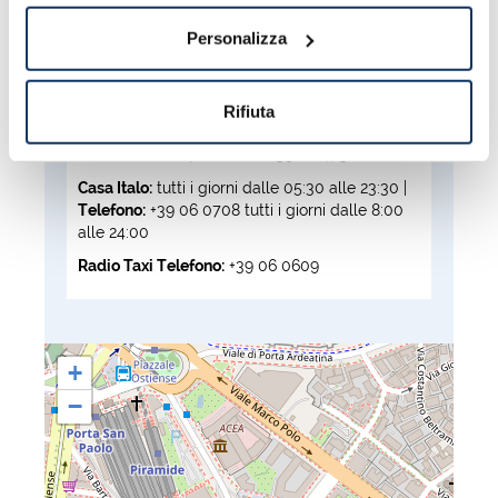
Termini: impiegherete molto meno tempo!
Personalizza
Leggi i nostri consigli su
come muoversi a
Roma.
ORARI
Rifiuta
Biglietteria
stazione:
lunedì - venerdì dalle ore
6:00 alle 20:20 |
Telefono:
+39 06 47301
Casa Italo:
tutti i giorni dalle 05:30 alle 23:30 |
Telefono:
+39 06 0708 tutti i giorni dalle 8:00
alle 24:00
Radio Taxi Telefono:
+39 06 0609
+
−