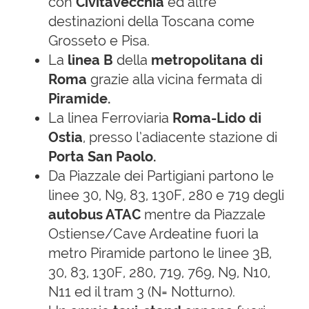
con
Civitavecchia
ed altre
destinazioni della Toscana come
Grosseto e Pisa.
La
linea B
della
metropolitana di
Roma
grazie alla vicina fermata di
Piramide.
La linea Ferroviaria
Roma-Lido di
Ostia
, presso l’adiacente stazione di
Porta San Paolo.
Da Piazzale dei Partigiani partono le
linee 30, N9, 83, 130F, 280 e 719 degli
autobus ATAC
mentre da Piazzale
Ostiense/Cave Ardeatine fuori la
metro Piramide partono le linee 3B,
30, 83, 130F, 280, 719, 769, N9, N10,
N11 ed il tram 3 (N= Notturno).