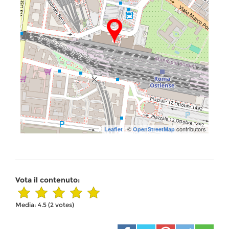
| ©
contributors
Leaflet
OpenStreetMap
Vota il contenuto:
Media:
4.5
(
2
votes)