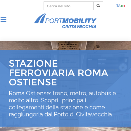
ITA
STAZIONE
FERROVIARIA ROMA
OSTIENSE
Roma Ostiense: treno, metro, autobus e
molto altro. Scopri i principali
collegamenti della stazione e come
raggiungerla dal Porto di Civitavecchia