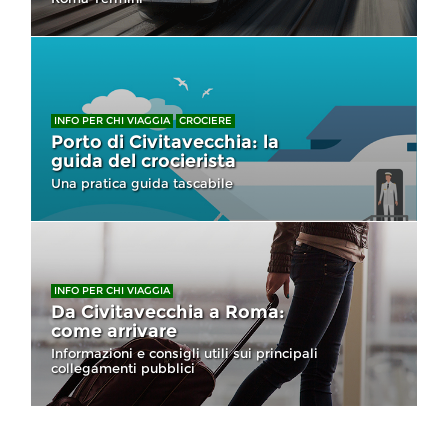
INFO PER CHI VIAGGIA
CROCIERE
Porto di Civitavecchia: la
guida del crocierista
Una pratica guida tascabile
INFO PER CHI VIAGGIA
Da Civitavecchia a Roma:
come arrivare
Informazioni e consigli utili sui principali
collegamenti pubblici