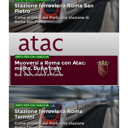
Stazione ferroviaria Roma San
Pietro
Come arrivare dal Porto alla stazione di
Roma San Pietro
INFO PER CHI VIAGGIA
Muoversi a Roma con Atac:
metro, bus e tram
Bus, tram, metro e filobus
INFO PER CHI VIAGGIA
Stazione ferroviaria Roma
Termini
Come arrivare dal Porto alla stazione
Roma Termini