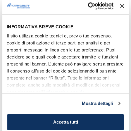
Cappellaccio e nuovamente a sinistra in
Via Ostiense. Seguire le indicazioni fino a
raggiungere la stazione.
INFORMATIVA BREVE COOKIE
Il sito utilizza cookie tecnici e, previo tuo consenso,
cookie di profilazione di terze parti per analisi e per
INFO UTILI
proporti messaggi in linea con le tue preferenze. Puoi
Stazione di Roma Ostiense
decidere se e quali cookie accettare tramite le funzioni
presenti nel banner. L’utente può navigare senza prestare
COME ARRIVARE
il consenso all’uso dei cookie selezionando il pulsante
Dalla Stazione di Roma Ostiense è possibile
presente nel banner “Rifiuta”. Tutte le informazioni
raggiungere molti
punti di interesse
di Roma
tra cui la
Piramide di Caio Cestio
,
Il cimitero
complete, anche sulle modalità di modifica dei consensi,
Inglese
ed
Il Circo Massimo
solo per citare
sono riportate nell’
informativa cookie
.
quelli più vicini. Inoltre grazie ai numerosi
collegamenti potete raggiungere molte altre
Mostra dettagli
destinazioni, in particolare grazie alla fermata
della metro B Piramide. Se avete bisogno di
utilizzare la
metro B
e venite a Roma con il
Accetta tutti
treno, vi consigliamo di prenderla proprio qui
da Piramide anzichè raggiungere Roma