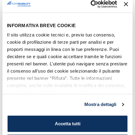
testimoniando la naturale fusione, in una
città di confine come Gaeta, tra la pittura
romana della fine del XIII secolo e la
INFORMATIVA BREVE COOKIE
cultura angioina maturata a Napoli, allora
Il sito utilizza cookie tecnici e, previo tuo consenso,
capitale del regno meridionale.
cookie di profilazione di terze parti per analisi e per
proporti messaggi in linea con le tue preferenze. Puoi
decidere se e quali cookie accettare tramite le funzioni
presenti nel banner. L’utente può navigare senza prestare
il consenso all’uso dei cookie selezionando il pulsante
presente nel banner “Rifiuta”. Tutte le informazioni
complete, anche sulle modalità di modifica dei consensi,
sono riportate nell’
informativa cookie
.
Mostra dettagli
Accetta tutti