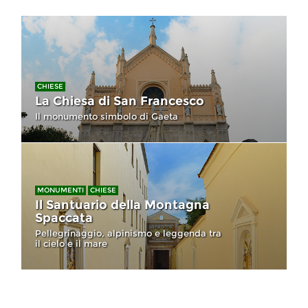
CHIESE
La Chiesa di San Francesco
Il monumento simbolo di Gaeta
MONUMENTI
CHIESE
Il Santuario della Montagna
Spaccata
Pellegrinaggio, alpinismo e leggenda tra
il cielo e il mare