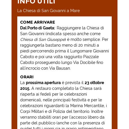
INFO UTILI
La Chiesa di San Giovanni a Mare
COME ARRIVARE
Dal Porto di Gaeta:
Raggiungere la Chiesa di
San Giovanni (indicata spesso anche come
Chiesa di San Giuseppe
) è molto semplice. Per
raggiungerla bastano meno di 20 minuti a
piedi percorrendo prima il Lungomare Giovanni
Caboto e poi una volta raggiunto Piazzale
Caboto proseguendo lungo Via Docibile fino
all'incrocio con Via Bausan.
ORARI
La
prossima apertura
è prevista il
23 ottobre
2015.
A restauro completato la Chiesa sarà
riaperta ai fedeli per le celebrazioni
domenicali, nelle principali festività e per le
celebrazioni riguardanti la Marina Mercantile, i
Corpi Militari e di Polizia del territorio. Inoltre
verranno stabiliti orari per l'accesso libero da
parte del pubblico (anche con la presenza di
guide) tutti i giorni sia in orario antimeridiano