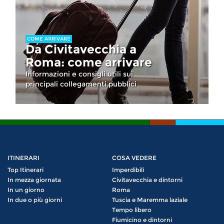
COME ARRIVARE
Da Civitavecchia a
Roma: come arrivare
Informazioni e consigli utili sui
principali collegamenti pubblici
ITINERARI
COSA VEDERE
Top Itinerari
Imperdibili
In mezza giornata
Civitavecchia e dintorni
In un giorno
Roma
In due o più giorni
Tuscia e Maremma laziale
Tempo libero
Fiumicino e dintorni