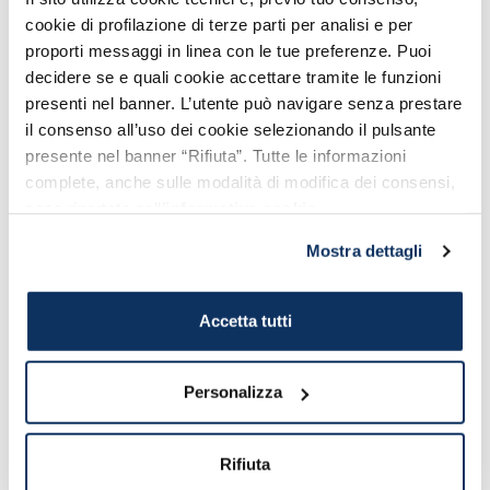
Civitavecchia alla stazione Roma
cookie di profilazione di terze parti per analisi e per
Ostiense
proporti messaggi in linea con le tue preferenze. Puoi
decidere se e quali cookie accettare tramite le funzioni
presenti nel banner. L’utente può navigare senza prestare
il consenso all’uso dei cookie selezionando il pulsante
presente nel banner “Rifiuta”. Tutte le informazioni
complete, anche sulle modalità di modifica dei consensi,
sono riportate nell’
informativa cookie
.
Mostra dettagli
COME ARRIVARE
Accetta tutti
Stazione ferroviaria
Roma Trastevere
Personalizza
Come arrivare dal Porto di
Civitavecchia alla stazione Roma
Trastevere
Rifiuta