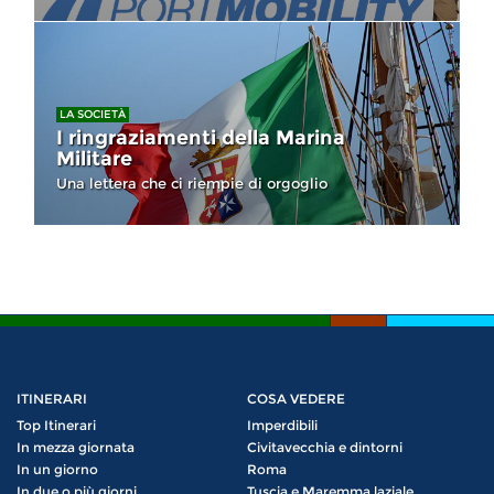
LA SOCIETÀ
I ringraziamenti della Marina
Militare
Una lettera che ci riempie di orgoglio
ITINERARI
COSA VEDERE
Top Itinerari
Imperdibili
In mezza giornata
Civitavecchia e dintorni
In un giorno
Roma
In due o più giorni
Tuscia e Maremma laziale