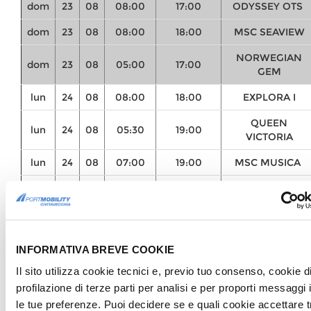
dom
23
08
08:00
17:00
ODYSSEY OTS
dom
23
08
08:00
18:00
MSC SEAVIEW
NORWEGIAN
dom
23
08
05:00
17:00
GEM
lun
24
08
08:00
18:00
EXPLORA I
QUEEN
lun
24
08
05:30
19:00
VICTORIA
lun
24
08
07:00
19:00
MSC MUSICA
lun
24
08
07:00
19:00
BUENAVISTA
mar
25
08
07:00
20:00
AIDA COSMA
CELEBRITY
mar
25
08
07:00
18:00
INFORMATIVA BREVE COOKIE
EQUINOX
Il sito utilizza cookie tecnici e, previo tuo consenso, cookie d
ENCHANTED
mar
25
08
06:00
18:00
profilazione di terze parti per analisi e per proporti messaggi 
PRINCESS
le tue preferenze. Puoi decidere se e quali cookie accettare t