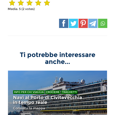
Media:
5
(
2
votes)
Ti potrebbe interessare
anche...
INFO PER CHI VIAGGIA
CROCIERE
TRAGHETTI
Navi al Porto di Civitavecchia
in tempo reale
Consulta la mappa