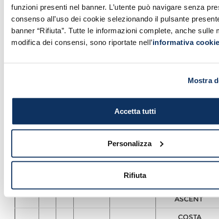
MSC
funzioni presenti nel banner. L’utente può navigare senza pres
mar
25
08
07:00
19:00
ORCHESTRA
consenso all’uso dei cookie selezionando il pulsante present
banner “Rifiuta”. Tutte le informazioni complete, anche sulle 
mer
26
08
08:00
17:00
CELEBRITY XCEL
modifica dei consensi, sono riportate nell’
informativa cooki
MSC
mer
26
08
07:00
19:00
GRANDIOSA
mer
26
08
07:00
16:00
WIND SURF
Mostra de
gio
27
08
08:00
17:00
LEGEND OTS
Accetta tutti
COSTA
gio
27
08
07:15
19:00
TOSCANA
gio
27
08
07:00
17:00
WIND SPIRIT
Personalizza
EMERALD
gio
27
08
06:00
21:00
SAKARA
Rifiuta
CELEBRITY
ven
28
08
08:00
17:00
ASCENT
COSTA