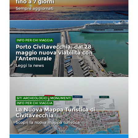
fino a 7 giorni
Sempre aggiornati
INFO PER CHI VIAGGIA
Porto Civitavecchia: dal 28
maggio nuova viabilità con
l'Antemurale
Leggi la news
SITI ARCHEOLOGICI
MONUMENTI
INFO PER CHI VIAGGIA
La Nuova Mappa Turistica di
Civitavecchia
Scopri la nuova mappa turistica