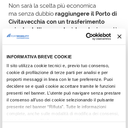
Non sarà la scelta più economica
ma senza dubbio
raggiungere il Porto di
Civitavecchia con un trasferimento
privato dall'aeroporto è la soluzione più
comoda.
Attualmente tutti gli autobus, taxi ed ncc
accreditati (noleggio con conducente)
INFORMATIVA BREVE COOKIE
che effettuano il trasporto arrivano
Il sito utilizza cookie tecnici e, previo tuo consenso,
direttamente al
Centro Servizi Largo
cookie di profilazione di terze parti per analisi e per
proporti messaggi in linea con le tue preferenze. Puoi
della Pace
,
principale
infopoint
del Porto
decidere se e quali cookie accettare tramite le funzioni
di Civitavecchia e punto di
presenti nel banner. L’utente può navigare senza prestare
arrivo/partenza per tutti i crocieristi. Da
il consenso all’uso dei cookie selezionando il pulsante
qui è possibile raggiungere i moli dove
presente nel banner “Rifiuta”. Tutte le informazioni
avviene l'imbarco/sbarco delle navi da
complete, anche sulle modalità di modifica dei consensi,
crociera, attraverso un
servizio di
sono riportate nell’
informativa cookie
.