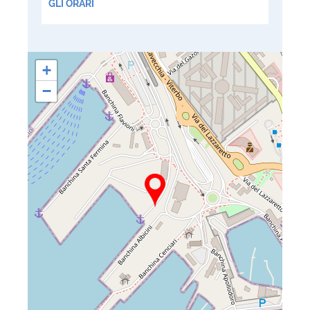
GLI ORARI
+
−