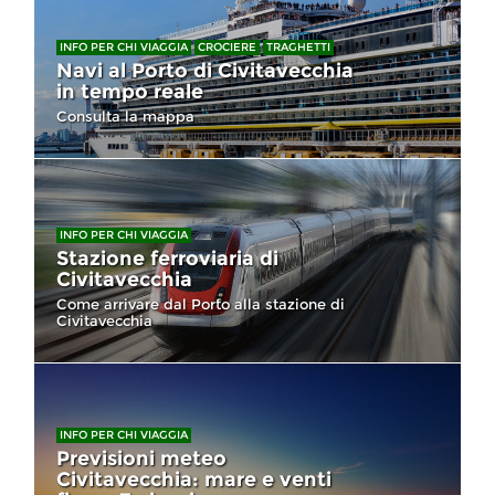
INFO PER CHI VIAGGIA
CROCIERE
TRAGHETTI
Navi al Porto di Civitavecchia
in tempo reale
Consulta la mappa
INFO PER CHI VIAGGIA
Stazione ferroviaria di
Civitavecchia
Come arrivare dal Porto alla stazione di
Civitavecchia
INFO PER CHI VIAGGIA
Previsioni meteo
Civitavecchia: mare e venti