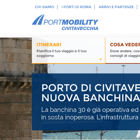
CHI SIAMO
I PORTI DI ROMA
ARRIVI E PARTENZE
ITINERARI
COSA VEDE
Pianifica il tuo viaggio e il tuo
Dove andare, cose
soggiorno
consigli di viaggi
PORTO DI CIVITAV
NUOVA BANCHINA
La banchina 30 è già operativa ed
in sosta inoperosa. L'infrastruttura