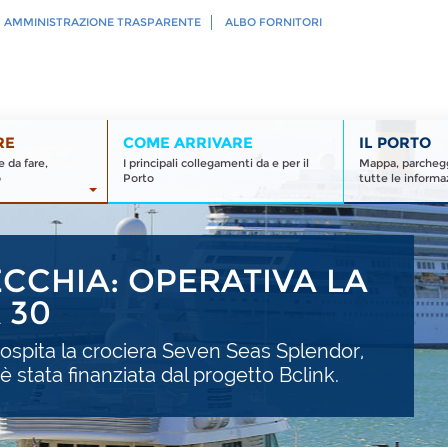
AMMINISTRAZIONE TRASPARENTE
ALBO FORNITORI
RE
COME ARRIVARE
IL PORTO
 da fare,
I principali collegamenti da e per il
Mappa, parcheggi
o
Porto
tutte le informaz
ECCHIA: OPERATIVA LA
 30
 ospita la crociera Seven Seas Splendor,
 è stata finanziata dal progetto Bclink.