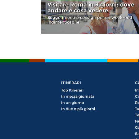
Visitare Roma in 3 giorni: dove
andare e cosa vedere
Suggerimenti e consigli per un week-end
indimenticabile
ITINERARI
C
Top Itinerari
Im
In mezza giornata
Ci
In un giorno
R
In due o più giorni
Tu
Te
Fi
Ga
Sa