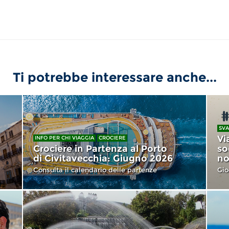
Ti potrebbe interessare anche...
SVA
Vi
INFO PER CHI VIAGGIA
CROCIERE
Crociere in Partenza al Porto
so
di Civitavecchia: Giugno 2026
no
Consulta il calendario delle partenze
Gio