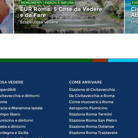
MONUMENTI
PARCHI E NATURA
EVE
EUR Roma: 5 Cose da Vedere
Ci
e da Fare
Ab
Scopri cosa vedere
Una
OSA VEDERE
COME ARRIVARE
perdibili
Stazione di Civitavecchia
vitavecchia e dintorni
Da Civitavecchia a Roma
oma
Come muoversi a Roma
scia e Maremma laziale
Aeroporto Fiumicino
mpo libero
Stazione Roma Termini
umicino e dintorni
Stazione Roma San Pietro
eta e dintorni
Stazione Roma Ostiense
rdegna e Sicilia
Stazione Roma Trastevere