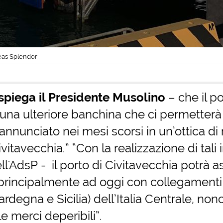
eas Splendor
spiega il Presidente Musolino
– che il po
una ulteriore banchina che ci permetterà 
nunciato nei mesi scorsi in un’ottica di ri
itavecchia.” “Con la realizzazione di tali i
ll'AdsP - il porto di Civitavecchia potrà 
rincipalmente ad oggi con collegamenti d
degna e Sicilia) dell’Italia Centrale, nonc
e merci deperibili”.