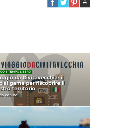
GO E TEMPO LIBERO
aggio da Civitavecchia: il
cial game per riscoprire il
stro territorio
ca con noi!