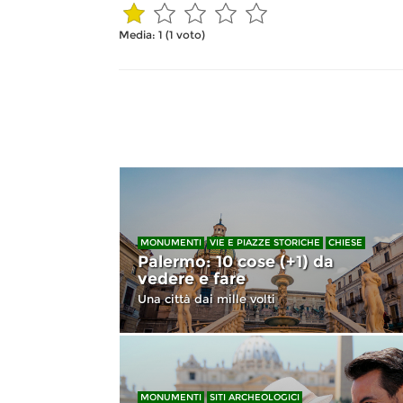
Media:
1
(
1
voto)
MONUMENTI
VIE E PIAZZE STORICHE
CHIESE
Palermo: 10 cose (+1) da
vedere e fare
Una città dai mille volti
MONUMENTI
SITI ARCHEOLOGICI