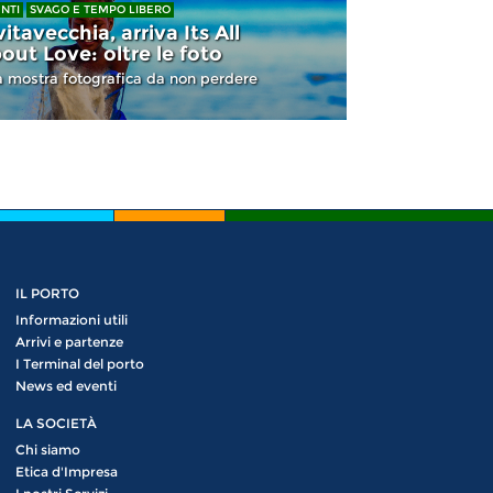
NTI
SVAGO E TEMPO LIBERO
vitavecchia, arriva Its All
out Love: oltre le foto
 mostra fotografica da non perdere
IL PORTO
Informazioni utili
Arrivi e partenze
I Terminal del porto
News ed eventi
LA SOCIETÀ
Chi siamo
Etica d'Impresa