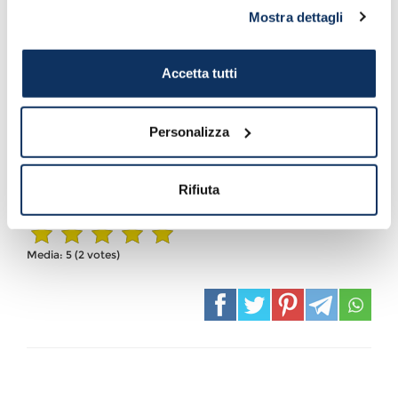
Mostra dettagli
Il primo parcheggio rosa di Civitavecchia (sotto la sede
Accetta tutti
della Port Mobility). A breve se ne realizzeranno altri
quattro
Personalizza
Rifiuta
Vota il contenuto:
Media:
5
(
2
votes)