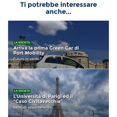
Ti potrebbe interessare
anche...
LA SOCIETÀ
Arriva la prima Green Car di
Port Mobility
Futuro in verde
LA SOCIETÀ
L’Università di Parigi ed il
“Caso Civitavecchia”
Sensi di appartenenza