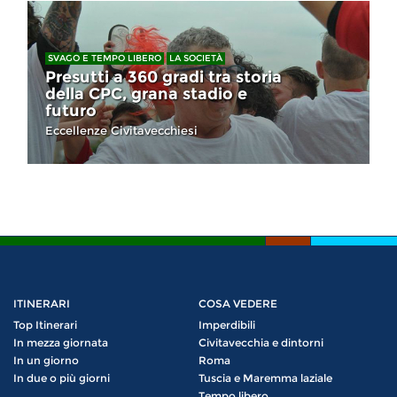
SVAGO E TEMPO LIBERO
LA SOCIETÀ
Presutti a 360 gradi tra storia
della CPC, grana stadio e
futuro
Eccellenze Civitavecchiesi
ITINERARI
COSA VEDERE
Top Itinerari
Imperdibili
In mezza giornata
Civitavecchia e dintorni
In un giorno
Roma
In due o più giorni
Tuscia e Maremma laziale
Tempo libero