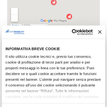
I parcheggi rosa sono entrati nel
piano
per la mobilità
2016
recentemente
approvato
.
INFORMATIVA BREVE COOKIE
Il sito utilizza cookie tecnici e, previo tuo consenso,
cookie di profilazione di terze parti per analisi e per
proporti messaggi in linea con le tue preferenze. Puoi
decidere se e quali cookie accettare tramite le funzioni
presenti nel banner. L’utente può navigare senza prestare
il consenso all’uso dei cookie selezionando il pulsante
presente nel banner “Rifiuta”. Tutte le informazioni
complete, anche sulle modalità di modifica dei consensi,
sono riportate nell’
informativa cookie
.