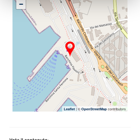
−
| ©
contributors
Leaflet
OpenStreetMap