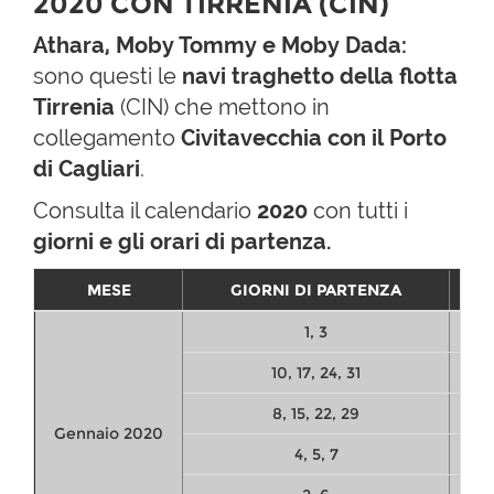
2020 CON TIRRENIA (CIN)
Athara, Moby Tommy e Moby Dada:
sono questi le
navi traghetto della flotta
Tirrenia
(CIN)
che mettono in
collegamento
Civitavecchia con il Porto
di Cagliari
.
Consulta il calendario
2020
con tutti i
giorni e gli orari di partenza.
MESE
GIORNI DI PARTENZA
AR
1, 3
10, 17, 24, 31
8, 15, 22, 29
Gennaio 2020
4, 5, 7