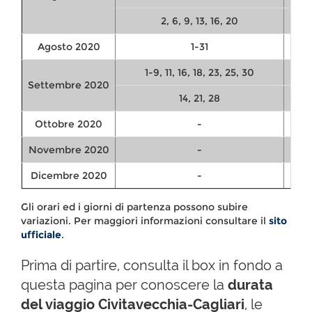
2, 6, 9, 13, 16, 20
Agosto 2020
1-31
1-9, 11, 16, 18, 23, 25, 30
Settembre 2020
14, 21, 28
09:0
Ottobre 2020
-
Novembre 2020
-
Dicembre 2020
-
Gli orari ed i giorni di partenza possono subire
variazioni. Per maggiori informazioni consultare il
sito
ufficiale
.
Prima di partire, consulta il box in fondo a
questa pagina per conoscere la
durata
del viaggio Civitavecchia-Cagliari
, le