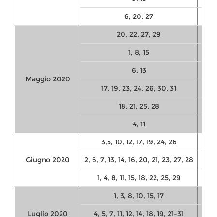
6, 20, 27
!0:
20, 22, 27, 29
1, 8, 15
6, 13
Maggio 2020
17, 19, 23, 24, 26, 30, 31
18, 21, 25, 28
4, 11
10:
3,5, 10, 12, 17, 19, 24, 26
Giugno 2020
2, 6, 7, 13, 14, 16, 20, 21, 23, 27, 28
1, 4, 8, 11, 15, 18, 22, 25, 29
1, 3, 8, 10, 15, 17
Luglio 2020
4, 5, 7, 11, 12, 14, 18, 19, 21-31