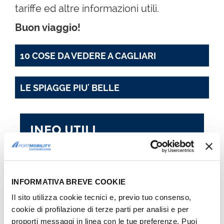
tariffe ed altre informazioni utili.
Buon viaggio!
10 COSE DA VEDERE A CAGLIARI
LE SPIAGGE PIU' BELLE
INFO UTILI
I biglietti possono essere acquistati anche presso
le biglietterie situate all'interno del
Terminal ADM
.
PRENOTA IL TUO PARCHEGGIO AL PORTO DI
CIVITAVECCHIA
INFORMATIVA BREVE COOKIE
COME ARRIVARE
Il sito utilizza cookie tecnici e, previo tuo consenso,
COME RAGGIUNGERE IL PORTO DI
cookie di profilazione di terze parti per analisi e per
CIVITAVECCHIA
proporti messaggi in linea con le tue preferenze. Puoi