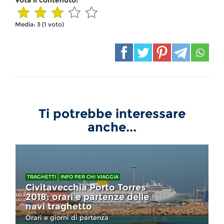
Vota il contenuto:
Media:
3
(
1
voto)
Ti potrebbe interessare
anche...
TRAGHETTI
INFO PER CHI VIAGGIA
Civitavecchia Porto Torres
2018: orari e partenze delle
navi traghetto
Orari e giorni di partenza