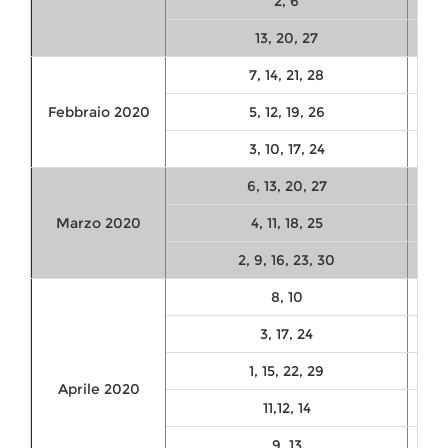
2, 6
13, 20, 27
10:
7, 14, 21, 28
Febbraio 2020
5, 12, 19, 26
3, 10, 17, 24
10:
6, 13, 20, 27
Marzo 2020
4, 11, 18, 25
2, 9, 16, 23, 30
10:
8, 10
3, 17, 24
1, 15, 22, 29
Aprile 2020
11,12, 14
9, 13