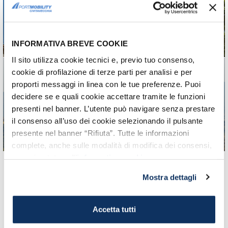
storia, come arrivare e
dove mangiare
Tesori nascosti
INFORMATIVA BREVE COOKIE
Il sito utilizza cookie tecnici e, previo tuo consenso,
cookie di profilazione di terze parti per analisi e per
proporti messaggi in linea con le tue preferenze. Puoi
Civita di Bagnoregio:
decidere se e quali cookie accettare tramite le funzioni
come arrivare e cosa
presenti nel banner. L’utente può navigare senza prestare
vedere
il consenso all’uso dei cookie selezionando il pulsante
La città che muore
presente nel banner “Rifiuta”. Tutte le informazioni
complete, anche sulle modalità di modifica dei consensi,
sono riportate nell’
informativa cookie
.
Mostra dettagli
<< prima
‹ precedente
1
2
Pagine
Accetta tutti