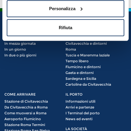
Personalizza
Rifiuta
ITINERARI
COSA VEDERE
Top Itinerari
Imperdibili
In mezza giornata
Civitavecchia e dintorni
In un giorno
Roma
In due o più giorni
Tuscia e Maremma laziale
Tempo libero
Fiumicino e dintorni
Gaeta e dintorni
Sardegna e Sicilia
Cartoline da Civitavecchia
COME ARRIVARE
IL PORTO
Stazione di Civitavecchia
Informazioni utili
Da Civitavecchia a Roma
Arrivi e partenze
Come muoversi a Roma
I Terminal del porto
Aeroporto Fiumicino
News ed eventi
Stazione Roma Termini
LA SOCIETÀ
Stazione Roma San Pietro