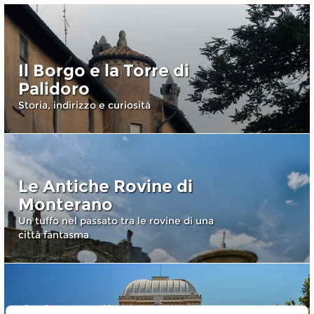
Il Borgo e la Torre di
Palidoro
Storia, indirizzo e curiosità
Le Antiche Rovine di
Monterano
Un tuffo nel passato tra le rovine di una
città fantasma
Il ghetto di Roma: