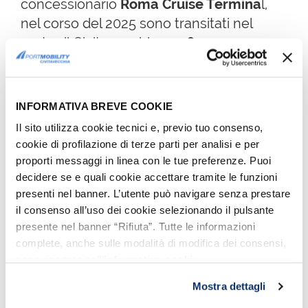
concessionario
Roma Cruise Termina
l,
nel corso del 2025 sono transitati nel
porto di Civitavecchia
3.556.559
passeggeri crocieristici
, in
aumento del
2,81% rispetto al 2024
(3.459.184).
In particolare:
INFORMATIVA BREVE COOKIE
Il sito utilizza cookie tecnici e, previo tuo consenso,
i passeggeri in transito sono stati
cookie di profilazione di terze parti per analisi e per
1.829.701, con una crescita del 5,40%
proporti messaggi in linea con le tue preferenze. Puoi
rispetto al 2024 (1.736.032);
decidere se e quali cookie accettare tramite le funzioni
i passeggeri imbarcanti e sbarcanti
presenti nel banner. L’utente può navigare senza prestare
(turnaround) hanno raggiunto quota
il consenso all’uso dei cookie selezionando il pulsante
presente nel banner “Rifiuta”. Tutte le informazioni
1.726.858, in aumento di circa l’1%
complete, anche sulle modalità di modifica dei consensi,
rispetto all’anno precedente;
sono riportate nell’
informativa cookie
.
il numero di scali è salito a 862, con
un incremento del 2,5% rispetto agli
Mostra dettagli
841 scali del 2024.