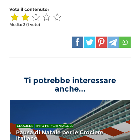
Vota il contenuto:
Media:
2
(
1
voto)
Ti potrebbe interessare
anche...
CROCIERE
INFO PER CHI VIAGGIA
Pausa di Natale per le Crociere
Italiane