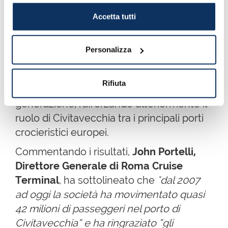
Accetta tutti
Nel 2025 si è inoltre registrato un
andamento positivo delle attività di carico
merci e provviste di bordo, a supporto
Personalizza
delle navi da crociera, e l’inaugurazione
del
nuovo terminal Donato Bramante
, in
Rifiuta
grado di accogliere le grandi navi di ultima
generazione, rafforzando ulteriormente il
ruolo di Civitavecchia tra i principali porti
crocieristici europei.
Commentando i risultati,
John Portelli,
Direttore Generale di Roma Cruise
Terminal
, ha sottolineato che
"dal 2007
ad oggi la società ha movimentato quasi
42 milioni di passeggeri nel porto di
Civitavecchia” e ha ringraziato “gli