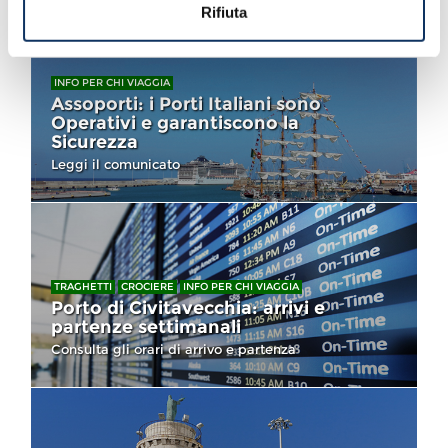
Rifiuta
INFO PER CHI VIAGGIA
Assoporti: i Porti Italiani sono
Operativi e garantiscono la
Sicurezza
Leggi il comunicato
TRAGHETTI
CROCIERE
INFO PER CHI VIAGGIA
Porto di Civitavecchia: arrivi e
partenze settimanali
Consulta gli orari di arrivo e partenza