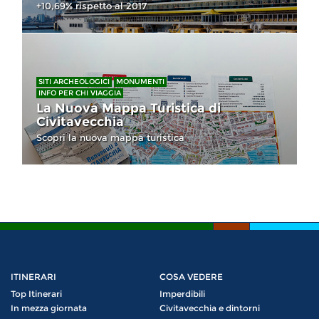
+10,69% rispetto al 2017
SITI ARCHEOLOGICI
MONUMENTI
INFO PER CHI VIAGGIA
La Nuova Mappa Turistica di
Civitavecchia
Scopri la nuova mappa turistica
ITINERARI
COSA VEDERE
Top Itinerari
Imperdibili
In mezza giornata
Civitavecchia e dintorni