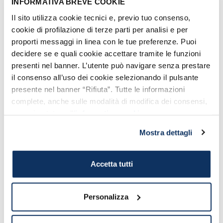
INFORMATIVA BREVE COOKIE
MAPPA DEL PORTO DI CIVITAVECCHIA
Il sito utilizza cookie tecnici e, previo tuo consenso,
cookie di profilazione di terze parti per analisi e per
proporti messaggi in linea con le tue preferenze. Puoi
decidere se e quali cookie accettare tramite le funzioni
presenti nel banner. L’utente può navigare senza prestare
il consenso all’uso dei cookie selezionando il pulsante
Vota il contenuto:
presente nel banner “Rifiuta”. Tutte le informazioni
complete, anche sulle modalità di modifica dei consensi,
Media:
4.5
(
2
votes)
sono riportate nell’
informativa cookie
.
Mostra dettagli
Accetta tutti
Personalizza
Ti potrebbe interessare
anche...