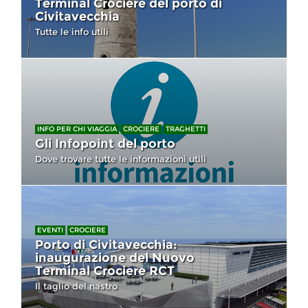
Terminal Crociere del porto di
Civitavecchia
Tutte le info utili
INFO PER CHI VIAGGIA
CROCIERE
TRAGHETTI
Gli Infopoint del porto
Dove trovare tutte le informazioni utili
EVENTI
CROCIERE
Porto di Civitavecchia:
inaugurazione del Nuovo
Terminal Crociere RCT
Il taglio del nastro