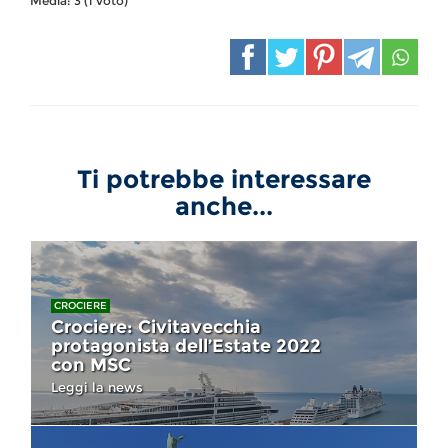
Media:
3
(
1
voto)
Ti potrebbe interessare
anche...
CROCIERE
Crociere: Civitavecchia
protagonista dell’Estate 2022
con MSC
Leggi la news