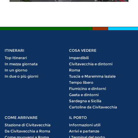
ITINERARI
COSA VEDERE
Top Itinerari
Imperdibili
In mezza giornata
Civitavecchia e dintorni
In un giorno
Roma
In due o più giorni
Tuscia e Maremma laziale
Tempo libero
Fiumicino e dintorni
Gaeta e dintorni
Sardegna e Sicilia
Cartoline da Civitavecchia
COME ARRIVARE
IL PORTO
Stazione di Civitavecchia
Informazioni utili
Da Civitavecchia a Roma
Arrivi e partenze
Come muoversi a Roma
I Terminal del porto