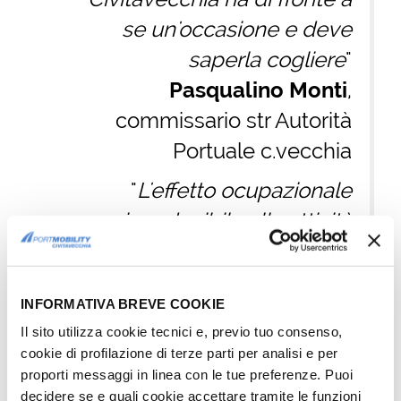
se un'occasione e deve
saperla cogliere
"
Pasqualino Monti
,
commissario str Autorità
Portuale c.vecchia
"
L'effetto ocupazionale
riconducibile alla attività
crocieristica è di 1.731
addetti
"
INFORMATIVA BREVE COOKIE
Lanfranco Senn
, Docente
Il sito utilizza cookie tecnici e, previo tuo consenso,
Economia Regionale
cookie di profilazione di terze parti per analisi e per
Urbana Univ. Bocconi
proporti messaggi in linea con le tue preferenze. Puoi
decidere se e quali cookie accettare tramite le funzioni