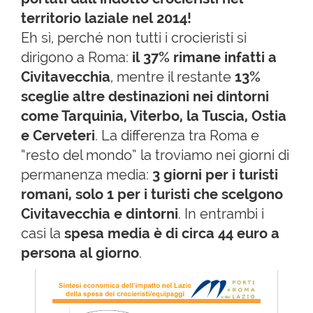
territorio laziale nel 2014!
Eh sì, perché non tutti i crocieristi si
dirigono a Roma:
il 37% rimane infatti a
Civitavecchia
, mentre il restante
13%
sceglie altre destinazioni nei dintorni
come Tarquinia, Viterbo, la Tuscia, Ostia
e Cerveteri
. La differenza tra Roma e
“resto del mondo” la troviamo nei giorni di
permanenza media:
3 giorni per i turisti
romani, solo 1 per i turisti che scelgono
Civitavecchia e dintorni
. In entrambi i
casi la
spesa media è di circa 44 euro a
persona al giorno
.