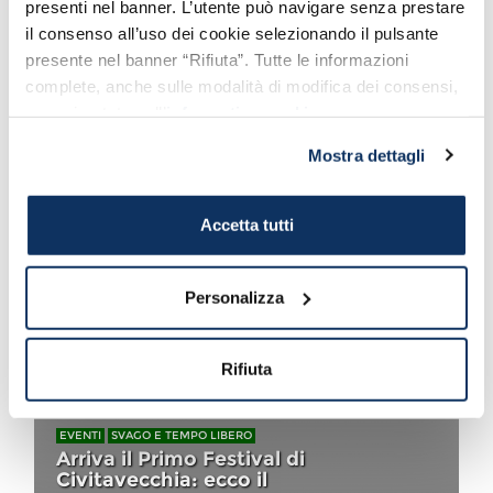
presenti nel banner. L’utente può navigare senza prestare
EVENTI
SVAGO E TEMPO LIBERO
il consenso all’uso dei cookie selezionando il pulsante
La Amerigo Vespucci torna al
presente nel banner “Rifiuta”. Tutte le informazioni
Porto di Civitavecchia: gli
complete, anche sulle modalità di modifica dei consensi,
orari e le date di visita
sono riportate nell’
informativa cookie
.
Signora dei Mari
Mostra dettagli
Accetta tutti
EVENTI
SVAGO E TEMPO LIBERO
Festa di Santa Fermina 2017:
ecco il programma degli
eventi
Personalizza
Cultura, Sport e Solidarietà
Rifiuta
EVENTI
SVAGO E TEMPO LIBERO
Arriva il Primo Festival di
Civitavecchia: ecco il