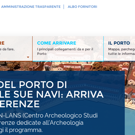
AMMINISTRAZIONE TRASPARENTE
ALBO FORNITORI
RE
COME ARRIVARE
IL PORTO
 da fare,
I principali collegamenti da e per il
Mappa, parcheggi
o
Porto
tutte le informaz
DEL PORTO DI
E SUE NAVI: ARRIVA
FERENZE
SN-LANS (Centro Archeologico Studi
erenze dedicate all’Archeologia
gi il programma.