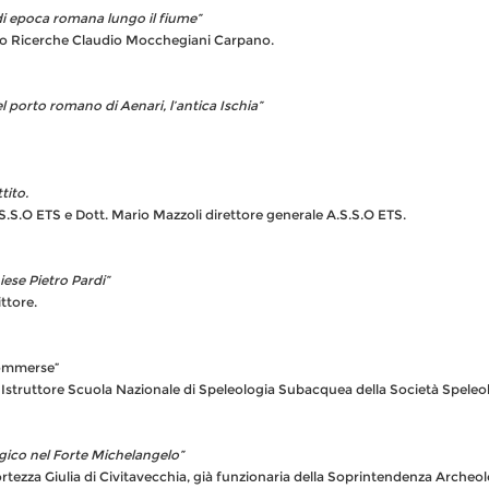
i di epoca romana lungo il fiume”
ro Ricerche Claudio Mocchegiani Carpano.
l porto romano di Aenari, l’antica Ischia”
enini, archeologa subacquea.
tito.
S.O ETS e Dott. Mario Mazzoli direttore generale A.S.S.O ETS.
iese Pietro Pardi”
ttore.
 nelle grotte sommerse”
 Istruttore Scuola Nazionale di Speleologia Subacquea della Società Speleol
gico nel Forte Michelangelo”
rtezza Giulia di Civitavecchia, già funzionaria della Soprintendenza Archeol