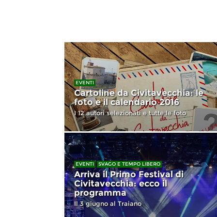
EVENTI
Cartoline da Civitavecchia: le
foto e il calendario 2016
I 12 autori selezionati e tutte le foto
EVENTI
SVAGO E TEMPO LIBERO
Arriva il Primo Festival di
Civitavecchia: ecco il
programma
Il 3 giugno al Traiano