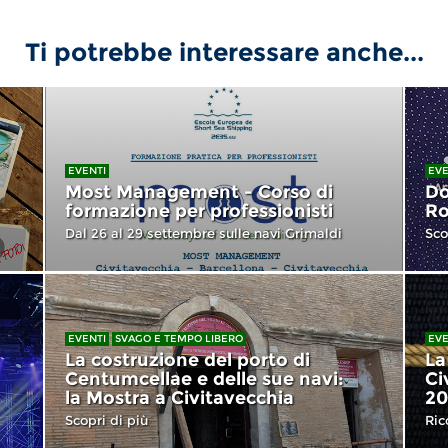
Ti potrebbe interessare anche...
EVENTI
EVE
Most Management - Corso di
Do
formazione per professionisti
Ro
Dal 26 al 29 settembre sulle navi Grimaldi
Sco
EVENTI
SVAGO E TEMPO LIBERO
EVE
La costruzione del porto di
La
Centumcellae e delle sue navi:
Ci
la Mostra a Civitavecchia
20
Scopri di più
Ric