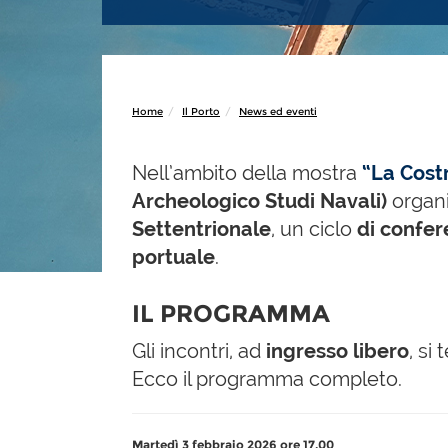
Home
Il Porto
News ed eventi
Nell’ambito della mostra
“La Cost
Archeologico Studi Navali)
organi
Settentrionale
, un ciclo
di confer
portuale
.
IL PROGRAMMA
Gli incontri, ad
ingresso libero
, si
Ecco il programma completo.
Martedì 3 febbraio 2026 ore 17.00