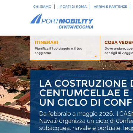
CHI SIAMO
I PORTI DI ROMA
ARRIVI E PARTENZE
ITINERARI
COSA VEDE
Pianifica il tuo viaggio e il tuo
Dove andare, cose
soggiorno
consigli di viaggi
LA COSTRUZIONE 
CENTUMCELLAE E L
UN CICLO DI CON
Da febbraio a maggio 2026, il CA
Navali) organizza un ciclo di conf
subacquea, navale e portuale: leg