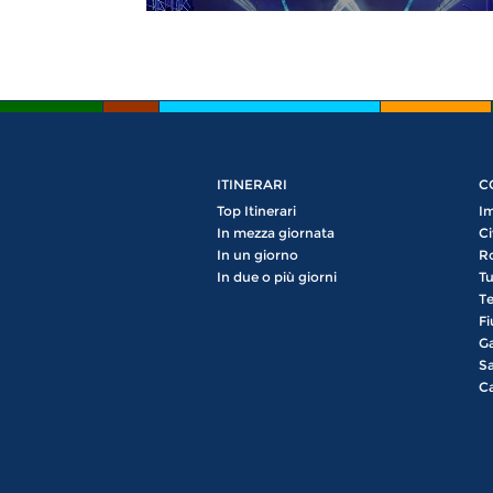
ITINERARI
C
Top Itinerari
Im
In mezza giornata
Ci
In un giorno
R
In due o più giorni
Tu
Te
Fi
Ga
Sa
Ca