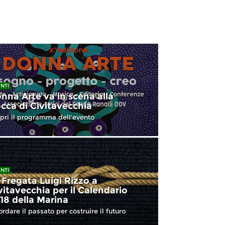
NTI
nna Arte va in scena alla
cca di Civitavecchia
pri il programma dell'evento
NTI
 Fregata Luigi Rizzo a
vitavecchia per il Calendario
18 della Marina
ordare il passato per costruire il futuro