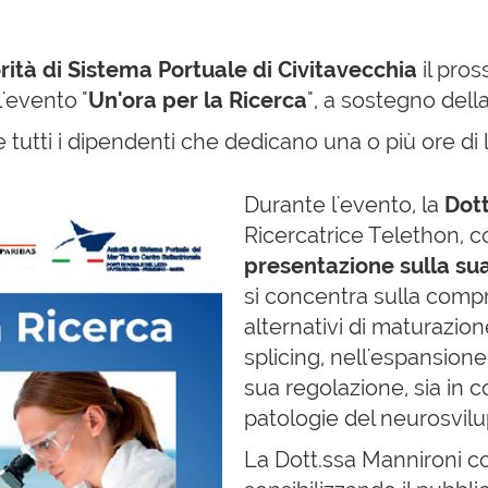
rità di Sistema Portuale di Civitavecchia
il pro
l'evento "
Un'ora per la Ricerca
", a sostegno dell
e tutti i dipendenti che dedicano una o più ore di
Durante l'evento, la
Dott
Ricercatrice Telethon, 
presentazione sulla sua
si concentra sulla comp
alternativi di maturazio
splicing, nell'espansion
sua regolazione, sia in c
patologie del neurosvil
La Dott.ssa Mannironi co