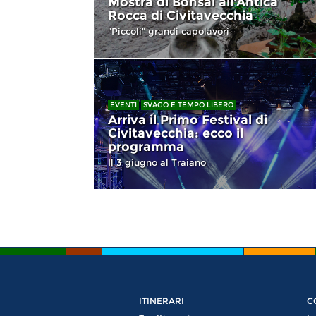
Mostra di Bonsai all'Antica
Rocca di Civitavecchia
"Piccoli" grandi capolavori
EVENTI
SVAGO E TEMPO LIBERO
Arriva il Primo Festival di
Civitavecchia: ecco il
programma
Il 3 giugno al Traiano
ITINERARI
C