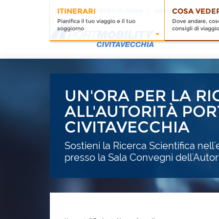
ITINERARI
COSA VEDE
CHI SIAMO
I PORTI DI ROMA
ARRIVI E PARTENZE
Pianifica il tuo viaggio e il tuo
Dove andare, cose
soggiorno
consigli di viaggi
UN'ORA PER LA R
ALL'AUTORITÀ POR
CIVITAVECCHIA
Sostieni la Ricerca Scientifica nell
presso la Sala Convegni dell'Autor