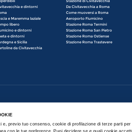
perdibili
Stazione di Civitavecchia
vitavecchia e dintorni
Da Civitavecchia a Roma
oma
Come muoversi a Roma
scia e Maremma laziale
Aeroporto Fiumicino
mpo libero
Stazione Roma Termini
umicino e dintorni
Stazione Roma San Pietro
eta e dintorni
Stazione Roma Ostiense
rdegna e Sicilia
Stazione Roma Trastevere
rtoline da Civitavecchia
OOKIE
ici e, previo tuo consenso, cookie di profilazione di terze parti per 
nea con le tue preferenze. Puoi decidere se e quali cookie accett