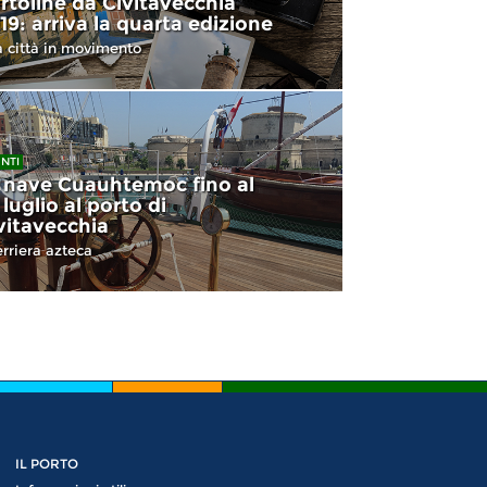
rtoline da Civitavecchia
19: arriva la quarta edizione
 città in movimento
NTI
 nave Cuauhtemoc fino al
 luglio al porto di
vitavecchia
rriera azteca
IL PORTO