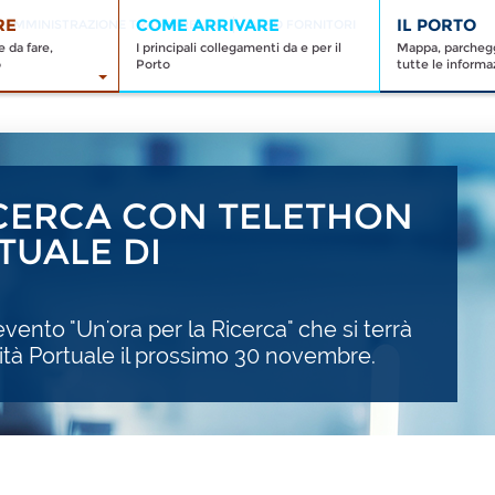
RE
COME ARRIVARE
IL PORTO
AMMINISTRAZIONE TRASPARENTE
ALBO FORNITORI
 da fare,
I principali collegamenti da e per il
Mappa, parcheggi
o
Porto
tutte le informaz
ICERCA CON TELETHON
TUALE DI
'evento "Un'ora per la Ricerca" che si terrà
ità Portuale il prossimo 30 novembre.