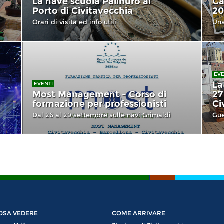
La nave scuola Palinuro al
Ca
Porto di Civitavecchia
20
Orari di visita ed info utili
Una
EVE
La
EVENTI
Most Management - Corso di
27
formazione per professionisti
Ci
Dal 26 al 29 settembre sulle navi Grimaldi
Gue
OSA VEDERE
COME ARRIVARE