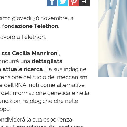
ssimo giovedì 30 novembre, a
a
fondazione Telethon
.
 lavoro a Telethon.
.ssa Cecilia Mannironi
,
condurrà una
dettagliata
 attuale ricerca
. La sua indagine
rensione del ruolo dei meccanismi
ne dell'RNA, noti come alternative
e dell'informazione genetica e nella
ondizioni fisiologiche che nelle
uppo.
ndividerà la sua esperienza,