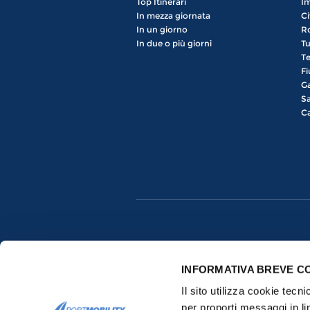
Top Itinerari
Im
In mezza giornata
Ci
In un giorno
R
In due o più giorni
Tu
Te
Fi
Ga
Sa
Ca
INFORMATIVA BREVE C
Il sito utilizza cookie tecn
per proporti messaggi in li