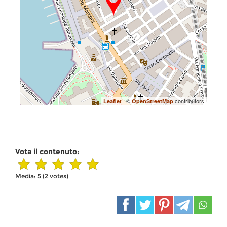
| ©
contributors
Leaflet
OpenStreetMap
Vota il contenuto:
Media:
5
(
2
votes)