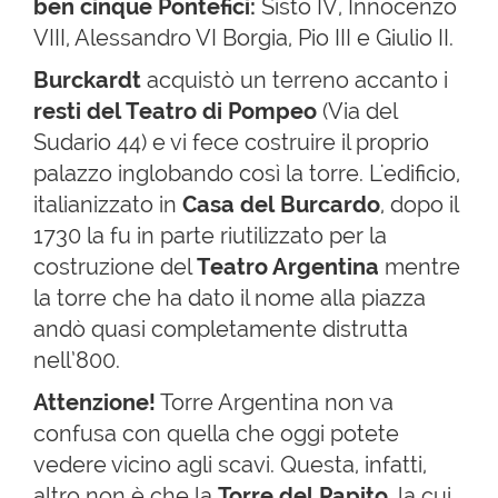
ben cinque Pontefici:
Sisto IV, Innocenzo
VIII, Alessandro VI Borgia, Pio III e Giulio II.
Burckardt
acquistò un terreno accanto i
resti del Teatro di Pompeo
(Via del
Sudario 44) e vi fece costruire il proprio
palazzo inglobando così la torre. L'edificio,
italianizzato in
Casa del Burcardo
, dopo il
1730 la fu in parte riutilizzato per la
costruzione del
Teatro Argentina
mentre
la torre che ha dato il nome alla piazza
andò quasi completamente distrutta
nell’800.
Attenzione!
Torre Argentina non va
confusa con quella che oggi potete
vedere vicino agli scavi. Questa, infatti,
altro non è che la
Torre del Papito
, la cui