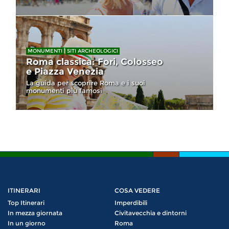
MONUMENTI
SITI ARCHEOLOGICI
Roma classica: Fori, Colosseo
e Piazza Venezia
La guida per scoprire Roma e i suoi
monumenti più famosi
ITINERARI
COSA VEDERE
Top Itinerari
Imperdibili
In mezza giornata
Civitavecchia e dintorni
In un giorno
Roma