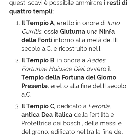
questi scavi è possibile ammirare
i resti di
quattro templi:
Il Tempio A
, eretto in onore di
Iuno
Curritis
, ossia
Giuturna
una
Ninfa
delle Fonti
intorno alla metà del III
secolo a.C. e ricostruito nel I.
Il Tempio B
, in onore a
Aedes
Fortunae Huiusce Diei
, ovvero il
Tempio della Fortuna del Giorno
Presente
, eretto alla fine del II secolo
a.C.
Il Tempio C
, dedicato a
Feronia
,
antica Dea italica
della fertilità e
Protettrice dei boschi, delle messi e
del grano, edificato nel tra la fine del