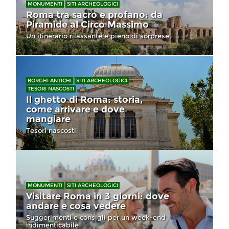
MONUMENTI
SITI ARCHEOLOGICI
Roma tra sacro e profano: da
Piramide al Circo Massimo
Un itinerario rilassante e pieno di sorprese
BORGHI ANTICHI
SITI ARCHEOLOGICI
TESORI NASCOSTI
Il ghetto di Roma: storia,
come arrivare e dove
mangiare
Tesori nascosti
MONUMENTI
SITI ARCHEOLOGICI
Visitare Roma in 3 giorni: dove
andare e cosa vedere
Suggerimenti e consigli per un week-end
indimenticabile