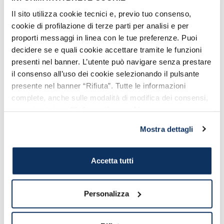
Il sito utilizza cookie tecnici e, previo tuo consenso,
cookie di profilazione di terze parti per analisi e per
Uno dei tanti gatti di Torre Argentina
proporti messaggi in linea con le tue preferenze. Puoi
decidere se e quali cookie accettare tramite le funzioni
presenti nel banner. L’utente può navigare senza prestare
Non c'è da stupirsi, infatti l'amore dei
il consenso all’uso dei cookie selezionando il pulsante
Romani per i gatti ha origine molto
presente nel banner “Rifiuta”. Tutte le informazioni
antiche!
Il gatto, infatti, oltre ad essere un
complete, anche sulle modalità di modifica dei consensi,
compagno di vita era considerato anche
sono riportate nell’
informativa cookie
.
un
animale sacro.
Mostra dettagli
Il culto del gatto è giunto sino a Roma
dall'antico Egitto, passando per la
Accetta tutti
Grecia.
Gli egizi, infatti, veneravano
Bastet
, dea dalla sembianze feline,
Personalizza
mentre i Greci la identificavano con la loro
dea
Artemide
, anch’essa protettrice di