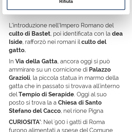
partorienti e fanciulli e Signora degli
Rifiuta
Animali.
L’introduzione nell’Impero Romano del
culto di Bastet
, poi identificata con la
dea
Iside
, rafforzò nei romani il
culto del
gatto.
In
Via della Gatta
, ancora oggi si può
ammirare su un cornicione di
Palazzo
Grazioli
, la piccola statua in marmo della
gatta che in passato si trovava all'interno
del
Tempio di Serapide
. Oggi al suo
posto si trova la a
Chiesa di Santo
Stefano del Cacco
, nel rione Pigna
CURIOSITA'
: Nel '900 i gatti di Roma
furono alimentati a spese del Comune