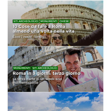
SITI ARCHEOLOGICI
MONUMENTI
CHIESE
10 Cose da fare a Roma
almeno una volta nella vita
Ecco i nostri consigli
MONUMENTI
SITI ARCHEOLOGICI
Roma in 3 giorni: terzo giorno
La terza parte di un week-end
indimenticabile