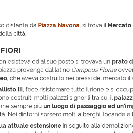
co distante da
Piazza Navona
, si trova il
Mercato 
ella città.
 FIORI
on esisteva ed al suo posto si trovava un
prato di
piazza provenga dal latino
Campous Florae
ovver
eo
, che aveva costruito nei pressi del mercato il 
listo III
, fece risistemare tutto il rione e si occupò
costruiti molti palazzi signorili tra cui il
palazz
enne sempre più
un luogo di passaggio ed un'im
ttà. Nei dintorni sorsero molti alberghi, locande e 
sua attuale estensione
in seguito alla demolizione