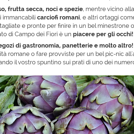
so, frutta secca, noci e spezie
, mentre vicino all
i immancabili
carciofi romani
, e altri ortaggi co
agliate e pronte per finire in un bel minestrone o
cato di Campo dei Fiori è un
piacere per gli occhi!
gozi di gastronomia,
panetterie e molto altro
tà romane o fare provviste per un bel pic-nic all'a
ndo il vostro spuntino sui prati di uno dei numeros