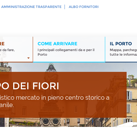
AMMINISTRAZIONE TRASPARENTE
ALBO FORNITORI
RE
COME ARRIVARE
IL PORTO
 da fare,
I principali collegamenti da e per il
Mappa, parcheggi
o
Porto
tutte le informaz
 DEI FIORI
istico mercato in pieno centro storico a
anile.