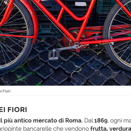
i Fiori
I FIORI
il più antico mercato di Roma.
Dal
1869
, ogni m
 variopinte bancarelle che vendono
frutta, verdur