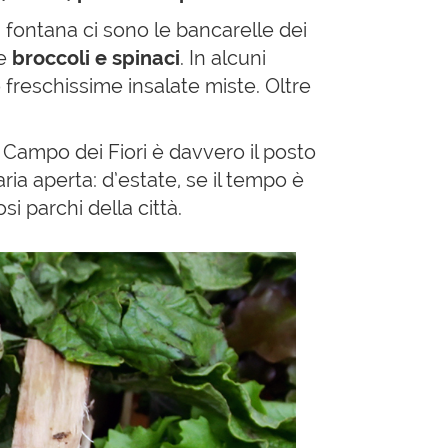
a fontana ci sono le bancarelle dei
me
broccoli e spinaci
. In alcuni
 freschissime insalate miste. Oltre
!
Campo dei Fiori è davvero il posto
ria aperta: d’estate, se il tempo è
i parchi della città.