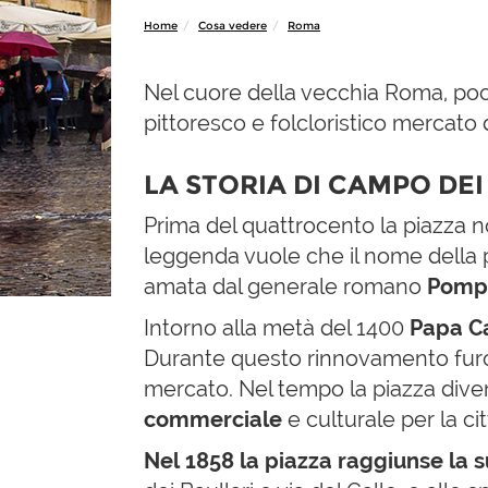
Home
Cosa vedere
Roma
Nel cuore della vecchia Roma, po
pittoresco e folcloristico mercato d
LA STORIA DI CAMPO DEI
Prima del quattrocento la piazza n
leggenda vuole che il nome della 
amata dal generale romano
Pomp
Intorno alla metà del 1400
Papa Cal
Durante questo rinnovamento furono 
mercato. Nel tempo la piazza div
commerciale
e culturale per la ci
Nel 1858 la piazza raggiunse la 