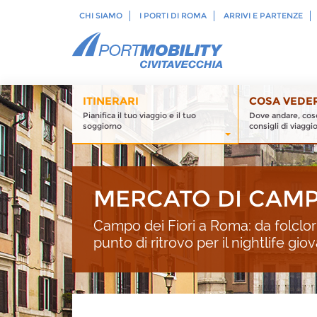
CHI SIAMO
I PORTI DI ROMA
ARRIVI E PARTENZE
ITINERARI
COSA VEDE
Pianifica il tuo viaggio e il tuo
Dove andare, cose
soggiorno
consigli di viaggi
MERCATO DI CAMPO
Campo dei Fiori a Roma: da folclor
punto di ritrovo per il nightlife giov