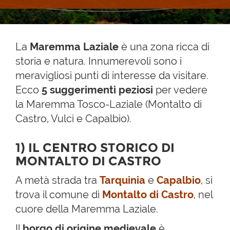
La
Maremma Laziale
è una zona ricca di
storia e natura. Innumerevoli sono i
meravigliosi punti di interesse da visitare.
Ecco
5 suggerimenti peziosi
per vedere
la Maremma Tosco-Laziale (Montalto di
Castro, Vulci e Capalbio).
1) IL CENTRO STORICO DI
MONTALTO DI CASTRO
A metà strada tra
Tarquinia
e
Capalbio
, si
trova il comune di
Montalto di Castro
, nel
cuore della Maremma Laziale.
Il
borgo di origine medievale
è