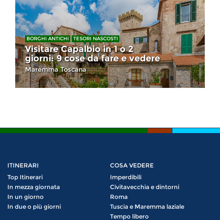
BORGHI ANTICHI
TESORI NASCOSTI
Visitare Capalbio in 1 o 2
giorni: 9 cose da fare e vedere
Maremma Toscana
ITINERARI
COSA VEDERE
Top Itinerari
Imperdibili
In mezza giornata
Civitavecchia e dintorni
In un giorno
Roma
In due o più giorni
Tuscia e Maremma laziale
Tempo libero