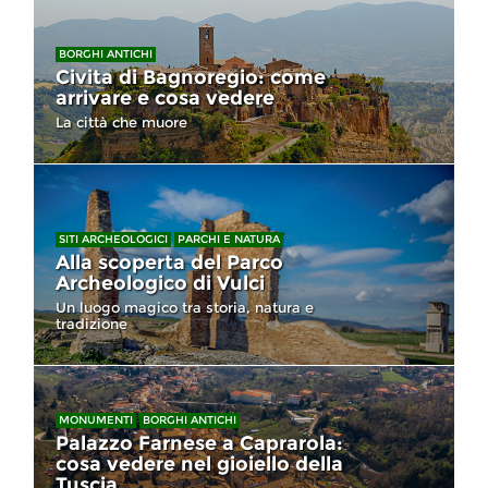
BORGHI ANTICHI
Civita di Bagnoregio: come
arrivare e cosa vedere
La città che muore
SITI ARCHEOLOGICI
PARCHI E NATURA
Alla scoperta del Parco
Archeologico di Vulci
Un luogo magico tra storia, natura e
tradizione
MONUMENTI
BORGHI ANTICHI
Palazzo Farnese a Caprarola:
cosa vedere nel gioiello della
Tuscia