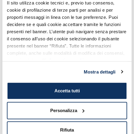
Dopo una visita nel centro storico di
Il sito utilizza cookie tecnici e, previo tuo consenso,
Montalto di Castro
e al
Parco
cookie di profilazione di terze parti per analisi e per
proporti messaggi in linea con le tue preferenze. Puoi
Archeologico
, pechè non rilassarsi alle
decidere se e quali cookie accettare tramite le funzioni
Terme di Vulci
?
presenti nel banner. L’utente può navigare senza prestare
Si tratta quattro
piscine termali con
il consenso all’uso dei cookie selezionando il pulsante
presente nel banner “Rifiuta”. Tutte le informazioni
acqua prevalentemente ferrosa
. La
complete, anche sulle modalità di modifica dei consensi,
temperatura dell’acqua varia
da
42°C
,
sono riportate nell’
informativa cookie
.
nella piscina più grande,
a
30°C
. Un’acqua,
quella delle Terme di Vulci, naturalmente
Mostra dettagli
gassata, ferruginosa, acidula,
microbiologicamente pura e ricca di sali
Accetta tutti
minerali, indicata per il
trattamento
delle malattie artro-reumatiche,
Personalizza
dermatologiche e di flebopatie
, grazie
alle proprietà benefiche.
Rifiuta