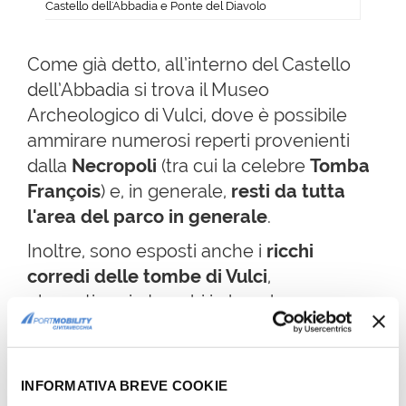
Castello dell'Abbadia e Ponte del Diavolo
Come già detto, all’interno del Castello
dell’Abbadia si trova il Museo
Archeologico di Vulci, dove è possibile
ammirare numerosi reperti provenienti
dalla
Necropoli
(tra cui la celebre
Tomba
François
) e, in generale,
resti da tutta
l'area del parco in generale
.
Inoltre, sono esposti anche i
ricchi
corredi delle tombe di Vulci
,
eleganti vasi etruschi in bucchero e
raffinati vasi greci figurati.
4) LE TERME DI VULCI
INFORMATIVA BREVE COOKIE