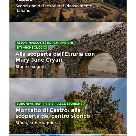
Scopri uno dei tesori del Rinascimento
italiano
TESORI NASCOSTI
BORGHI ANTICHI
SITI ARCHEOLOGICI
Alla scoperta dell’Etruria con
Mary Jane Cryan
Storie e segreti
BORGHI ANTICHI
VIE E PIAZZE STORICHE
Montalto di Castro: alla
scoperta del centro storico
Storia, arte e sapori