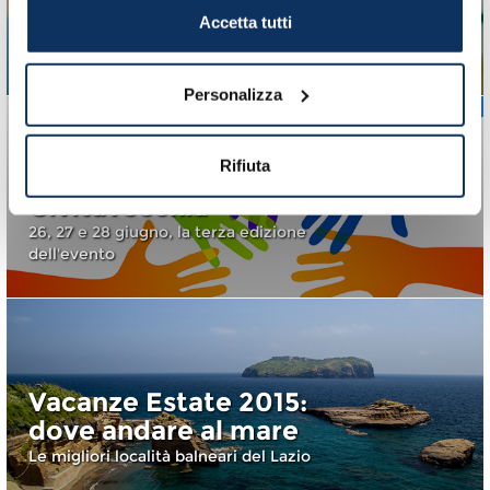
Civitavecchia
Accetta tutti
Vi aspettiamo il 1 luglio al Villaggio del
Gusto
Personalizza
Festa del Volontariato
Rifiuta
nel Porto Storico di
Civitavecchia
26, 27 e 28 giugno, la terza edizione
dell'evento
Vacanze Estate 2015:
dove andare al mare
Le migliori località balneari del Lazio