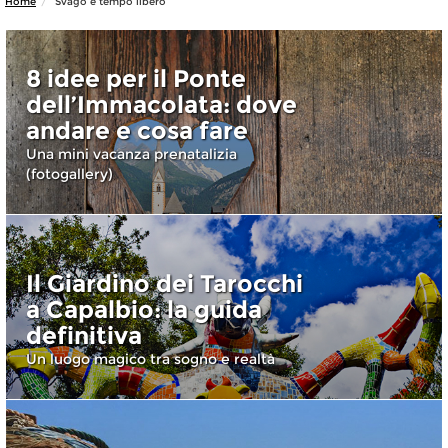
Home
Svago e tempo libero
8 idee per il Ponte
dell’Immacolata: dove
andare e cosa fare
Una mini vacanza prenatalizia
(fotogallery)
Il Giardino dei Tarocchi
a Capalbio: la guida
definitiva
Un luogo magico tra sogno e realtà