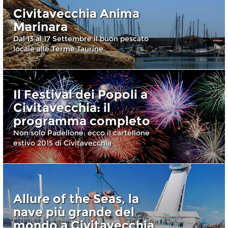
Civitavecchia Anima
Marinara
Dal 13 al 17 Settembre il buon pescato
locale alle Terme Taurine
Il Festival dei Popoli a
Civitavecchia: il
programma completo
Non solo Padellone: ecco il cartellone
estivo 2015 di Civitavecchia
Allure of the Seas, la
nave più grande del
mondo a Civitavecchia