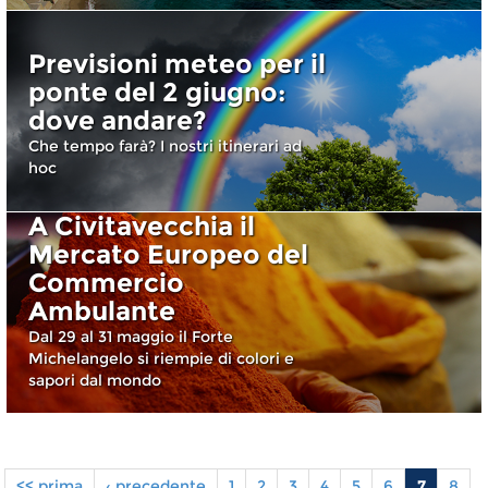
Previsioni meteo per il
ponte del 2 giugno:
dove andare?
Che tempo farà? I nostri itinerari ad
hoc
A Civitavecchia il
Mercato Europeo del
Commercio
Ambulante
Dal 29 al 31 maggio il Forte
Michelangelo si riempie di colori e
sapori dal mondo
<< prima
‹ precedente
1
2
3
4
5
6
7
8