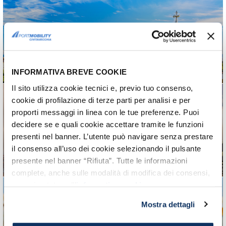
10 Cose da Vedere a
Barcellona
Un mini guida turistica per conoscere il
meglio della città
INFORMATIVA BREVE COOKIE
Il sito utilizza cookie tecnici e, previo tuo consenso,
cookie di profilazione di terze parti per analisi e per
Inaugurazione del
proporti messaggi in linea con le tue preferenze. Puoi
Villaggio del Gusto di
decidere se e quali cookie accettare tramite le funzioni
Campagna Amica
presenti nel banner. L’utente può navigare senza prestare
Dal 1 luglio solo al Porto di
il consenso all’uso dei cookie selezionando il pulsante
Civitavecchia
presente nel banner “Rifiuta”. Tutte le informazioni
complete, anche sulle modalità di modifica dei consensi,
sono riportate nell’
informativa cookie
.
Il Terminal del Gusto
Mostra dettagli
sbarca al Porto di