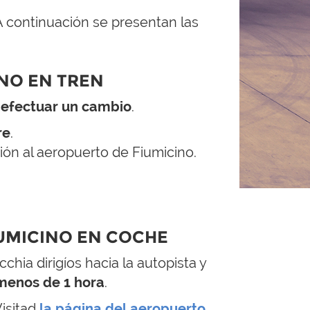
 A continuación se presentan las
INO EN TREN
 efectuar un cambio
.
re
.
ión al aeropuerto de Fiumicino.
IUMICINO EN COCHE
chia dirigíos hacia la autopista y
menos de 1 hora
.
isitad
la página del aeropuerto