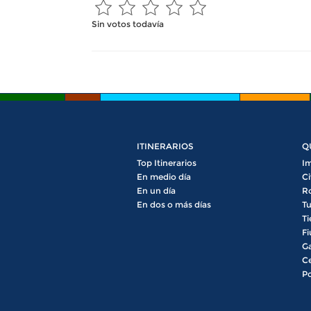
Sin votos todavía
ITINERARIOS
Q
Top Itinerarios
Im
En medio día
Ci
En un día
R
En dos o más días
Tu
Ti
Fi
Ga
Ce
Po