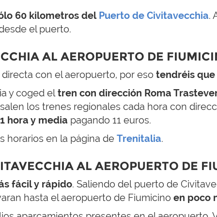
ólo 60 kilometros del
Puerto de Civitavecchia
.
 desde el puerto.
ECCHIA AL AEROPUERTO DE FIUMIC
 directa con el aeropuerto, por eso
tendréis que
hia y coged el
tren con dirección Roma Trasteve
salen los trenes regionales cada hora con direcc
1 hora y media
pagando 11 euros.
s horarios en la página de
Trenitalia
.
VITAVECCHIA AL AEROPUERTO DE F
 fácil y rápido
. Saliendo del puerto de Civitavec
evaran hasta el aeropuerto de Fiumicino
en poco 
ios aparcamientos presentes en el aeropuerto. V