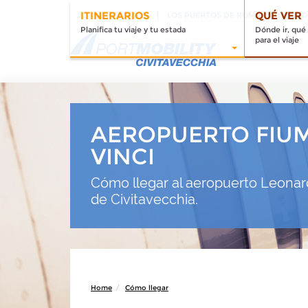
ITINERARIOS
QUÉ VER
SOBRE NOSOTROS
LOS PUERTOS DE ROMA
LLEGAD
Planifica tu viaje y tu estada
Dónde ir, qué
para el viaje
AEROPUERTO FIU
VINCI
Cómo llegar al aeropuerto Leonard
de Civitavecchia.
Home
Cómo llegar