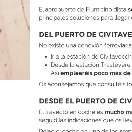
El aeropuerto de Fiumicino dista
s
principales soluciones para llegar
DEL PUERTO DE CIVITAV
No existe una conexión ferroviaria
Ir a la estación de Civitavecc
Desde la estación Trastevere 
Así
emplearéis poco más de 
Os aconsejamos que consultéis lo
DESDE EL PUERTO DE CI
El trayecto en coche es
mucho más
seguid las indicaciones que os ll
Dejad el coche en uno de los ampl