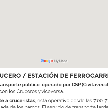
RUCERO / ESTACIÓN DE FERROCARR
transporte público
,
operado por CSP (Civitavecch
con los Cruceros y viceversa.
e a cruceristas
, está operativo desde las 7:00-7
gada de los barcos. El servicio de transporte ta