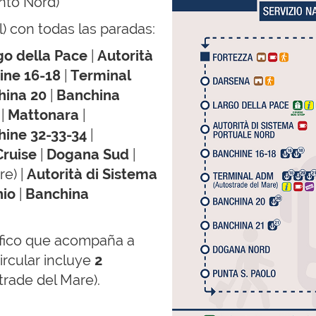
nto Nord)
l) con todas las paradas:
o della Pace
|
Autorità
ine 16-18
|
Terminal
ina 20
|
Banchina
|
Mattonara
|
ine 32-33-34
|
ruise
|
Dogana Sud
|
re) |
Autorità di Sistema
nio
|
Banchina
fico que acompaña a
ircular incluye
2
trade del Mare).