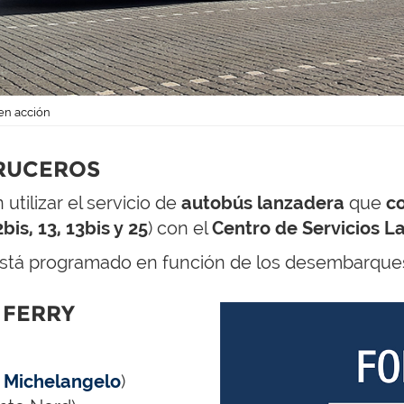
 en acción
RUCEROS
tilizar el servicio de
autobús lanzadera
que
c
2bis, 13, 13bis y 25
) con el
Centro de Servicios L
 está programado en función de los desembarque
 FERRY
 Michelangelo
)