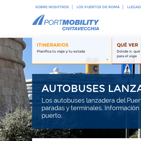
SOBRE NOSOTROS
LOS PUERTOS DE ROMA
LLEGAD
ITINERARIOS
QUÉ VER
Planifica tu viaje y tu estada
Dónde ir, qué
para el viaje
AUTOBUSES LANZ
Los autobuses lanzadera del Puerto
paradas y terminales. Información ú
puerto.