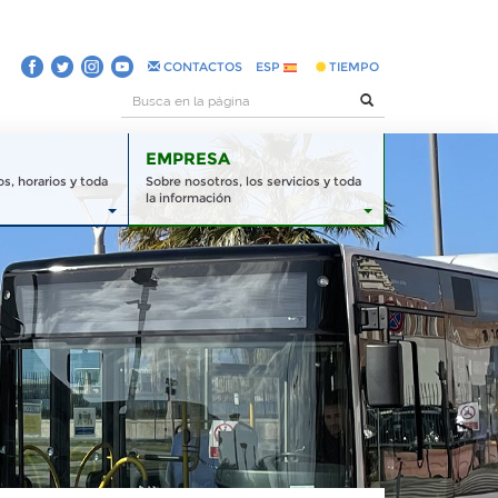
CONTACTOS
ESP
TIEMPO
EMPRESA
s, horarios y toda
Sobre nosotros, los servicios y toda
la información