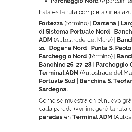
Parcheggio Nord
(Aparcamie
Esta es la ruta completa (línea azu
Fortezza
(término) |
Darsena
|
Larg
di Sistema Portuale Nord
|
Banch
ADM
(Autostrade del Mare)
|
Banch
21
|
Dogana Nord
|
Punta S. Paolo
Parcheggio Nord
(término) |
Banch
Banchine 26-27-28
|
Parcheggio C
Terminal ADM
(Autostrade del Ma
Portuale Sud
|
Banchina S. Teofa
Sardegna.
Como se muestra en el nuevo grá
cada parada (ver imagen), la ruta c
paradas
en
Terminal ADM
(Autos