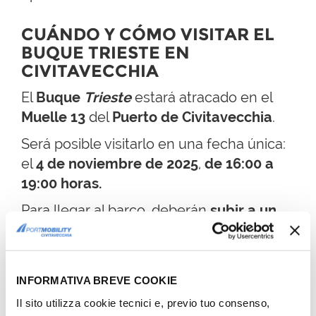
CUÁNDO Y CÓMO VISITAR EL
BUQUE TRIESTE EN
CIVITAVECCHIA
El
Buque
Trieste
estará atracado en el
Muelle 13
del
Puerto de Civitavecchia
.
Será posible visitarlo en una fecha única:
el
4 de noviembre de 2025
,
de 16:00 a
19:00 horas.
Para llegar al barco, deberán
subir a un
autobús lanzadera (navetta) dedicado
que saldrá desde la parada "Fortezza"
,
situada frente al Bar Camalli.
INFORMATIVA BREVE COOKIE
Il sito utilizza cookie tecnici e, previo tuo consenso,
¡Feliz visita!