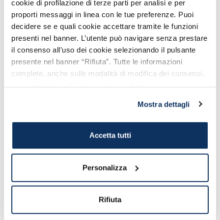
cookie di profilazione di terze parti per analisi e per
proporti messaggi in linea con le tue preferenze. Puoi
decidere se e quali cookie accettare tramite le funzioni
presenti nel banner. L’utente può navigare senza prestare
il consenso all’uso dei cookie selezionando il pulsante
Vota el contenido:
presente nel banner “Rifiuta”. Tutte le informazioni
complete, anche sulle modalità di modifica dei consensi,
Sin votos todavía
sono riportate nell’
informativa cookie
.
Mostra dettagli
Accetta tutti
También te podría interesar...
Personalizza
Rifiuta
EVENTOS
MUSEOS
Trajano Optimus Princeps -