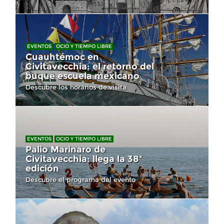
EVENTOS
OCIO Y TIEMPO LIBRE
Cuauhtémoc en
Civitavecchia: el retorno del
buque escuela mexicano
Descubre los horarios de visita
EVENTOS
OCIO Y TIEMPO LIBRE
Palio Marinaro de
Civitavecchia: llega la 38ª
edición
Descubre el programa del evento