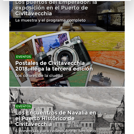
Los puertos del Emperador: la
exposición en el Puerto de
Civitavecchia
La muestra y el programa completo
EVENTOS
Postales de Civitavecchia
2018: llega la tercera edición
Los colores de la ciudad
EVENTOS
Los Encuentros de Navalia en
el Puerto Histórico de
Civitavecchia
6 ponencias para redescubrir el territorio