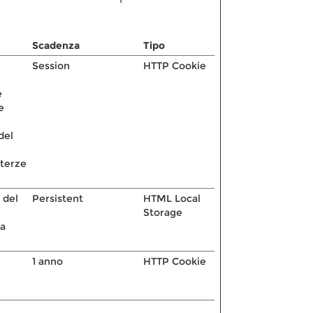
Scadenza
Tipo
Session
HTTP Cookie
e
e
del
 terze
 del
Persistent
HTML Local
Storage
ua
1 anno
HTTP Cookie