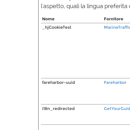
l'aspetto, quali la lingua preferita o
Nome
Fornitore
_hjCookieTest
MarineTraffi
fareharbor-uuid
Fareharbor
i18n_redirected
GetYourGui