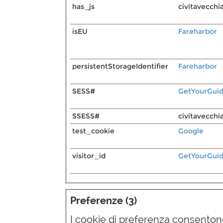
has_js
civitavecchia
isEU
Fareharbor
persistentStorageIdentifier
Fareharbor
SESS#
GetYourGui
SSESS#
civitavecchia
test_cookie
Google
visitor_id
GetYourGui
Preferenze (3)
I cookie di preferenza consenton