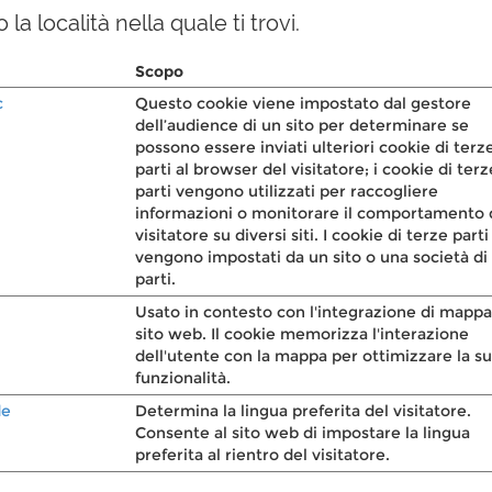
 la località nella quale ti trovi.
Scopo
c
Questo cookie viene impostato dal gestore
dell’audience di un sito per determinare se
possono essere inviati ulteriori cookie di terz
parti al browser del visitatore; i cookie di terz
parti vengono utilizzati per raccogliere
informazioni o monitorare il comportamento 
visitatore su diversi siti. I cookie di terze parti
vengono impostati da un sito o una società di
parti.
Usato in contesto con l'integrazione di mappa
sito web. Il cookie memorizza l'interazione
dell'utente con la mappa per ottimizzare la s
funzionalità.
de
Determina la lingua preferita del visitatore.
Consente al sito web di impostare la lingua
preferita al rientro del visitatore.