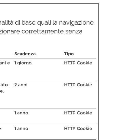
alità di base quali la navigazione
funzionare correttamente senza
Scadenza
Tipo
ani e
1 giorno
HTTP Cookie
tato
2 anni
HTTP Cookie
e.
1 anno
HTTP Cookie
e
1 anno
HTTP Cookie