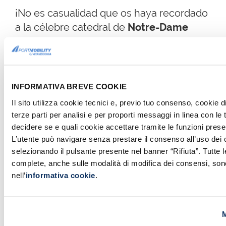
¡No es casualidad que os haya recordado
a la célebre catedral de
Notre-Dame
de París!
Este artículo termina aquí. Como siempre,
para descubrir
cómo llegar y
INFORMATIVA BREVE COOKIE
cuando visitar
esta auténtica joya arquitectó
Il sito utilizza cookie tecnici e, previo tuo consenso, cookie di
la
casilla del final de la página!
terze parti per analisi e per proporti messaggi in linea con le
decidere se e quali cookie accettare tramite le funzioni prese
L’utente può navigare senza prestare il consenso all’uso dei 
INFORMACIÓN ÚTIL
selezionando il pulsante presente nel banner “Rifiuta”. Tutte 
complete, anche sulle modalità di modifica dei consensi, sono
La Iglesia de San Francisco
nell’
informativa cookie
.
CóMO LLEGAR
Desde el Puerto de Gaeta:
Llegar a la Iglesia
de San Francisco (llamada a menudo
M
también
Templo de San Francisco
) es muy