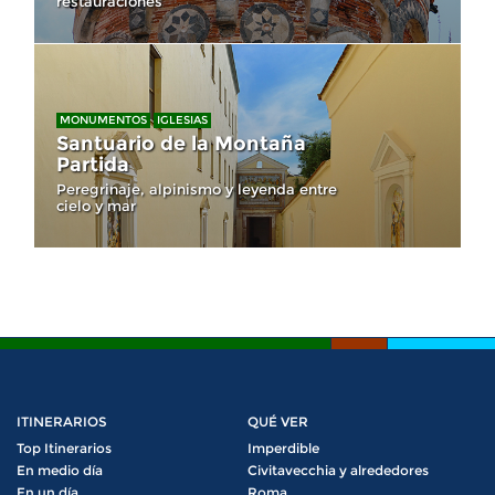
restauraciones
MONUMENTOS
IGLESIAS
Santuario de la Montaña
Partida
Peregrinaje, alpinismo y leyenda entre
cielo y mar
ITINERARIOS
QUÉ VER
Top Itinerarios
Imperdible
En medio día
Civitavecchia y alrededores
En un día
Roma