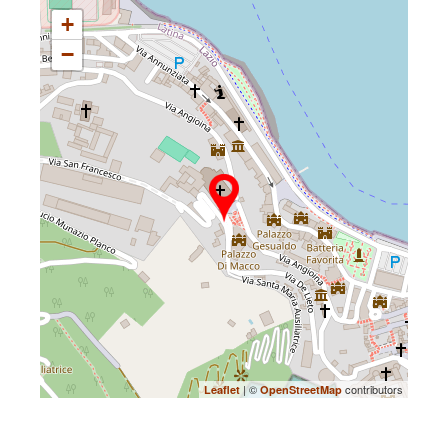
+
−
| ©
contributors
Leaflet
OpenStreetMap