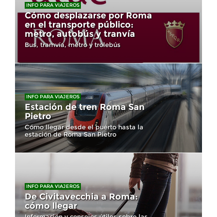
INFO PARA VIAJEROS
Cómo desplazarse por Roma
en el transporte público:
metro, autobús y tranvía
Bus, tramvía, metro y trolebús
INFO PARA VIAJEROS
Estación de tren Roma San
Pietro
Cómo llegar desde el puerto hasta la
estación de Roma San Pietro
INFO PARA VIAJEROS
De Civitavecchia a Roma:
cómo llegar
Información y consejos útiles sobre las