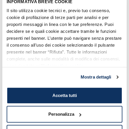
INFORMACIÓN ÚTIL
INFORMATIVA BREVE COOKIE
Il sito utilizza cookie tecnici e, previo tuo consenso,
Estación de Roma Trastevere
cookie di profilazione di terze parti per analisi e per
HORARIOS
proporti messaggi in linea con le tue preferenze. Puoi
Taquilla
: Lunes - viernes de 6:00 a 13:10
decidere se e quali cookie accettare tramite le funzioni
presenti nel banner. L’utente può navigare senza prestare
il consenso all’uso dei cookie selezionando il pulsante
presente nel banner “Rifiuta”. Tutte le informazioni
+
complete, anche sulle modalità di modifica dei consensi,
−
sono riportate nell’
informativa cookie
.
Mostra dettagli
Accetta tutti
Personalizza