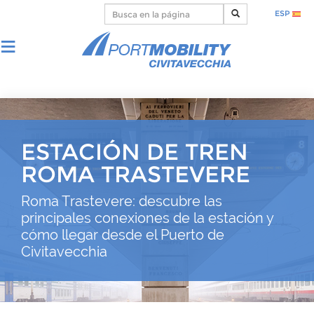
ESP
ESTACIÓN DE TREN
ROMA TRASTEVERE
Roma Trastevere: descubre las
principales conexiones de la estación y
cómo llegar desde el Puerto de
Civitavecchia