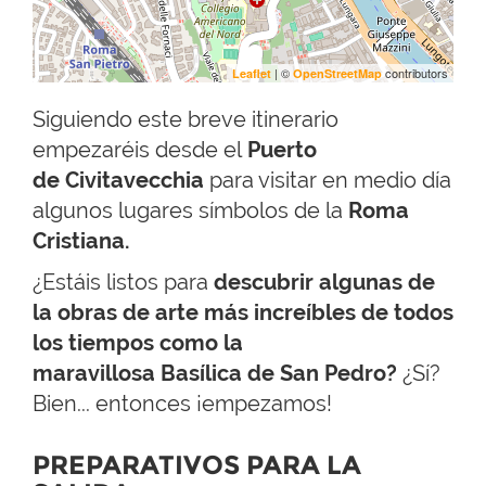
| ©
contributors
Leaflet
OpenStreetMap
Siguiendo este breve itinerario
empezaréis desde el
Puerto
de Civitavecchia
para visitar en medio día
algunos lugares símbolos de la
Roma
Cristiana.
¿Estáis listos para
de
scubrir algunas de
la obras de arte más increíbles de todos
los tiempos como la
maravillosa Basílica de San Pedro?
¿Sí?
Bien... entonces ¡empezamos!
PREPARATIVOS PARA LA