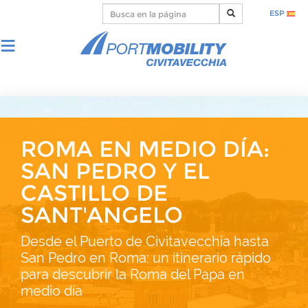
ESP
ROMA EN MEDIO DÍA:
SAN PEDRO Y EL
CASTILLO DE
SANT'ANGELO
Desde el Puerto de Civitavecchia hasta
San Pedro en Roma: un itinerario rápido
para descubrir la Roma del Papa en
medio día