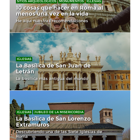
SITIOS ARQUEOLÓGICOS
MONUMENTOS
IGLESIAS
10 cosas que hacer en Roma al
menos una vez en la vida
He aquí nuestras recomendaciones
IGLESIAS
La Basílica de San Juan de
Letrán
La basílica más antigua del mundo
IGLESIAS
JUBILEO DE LA MISERICORDIA
La Basílica de San Lorenzo
Extramuros
Descubriendo una de las Siete Iglesias de
Roma