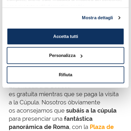
sono riportate nell’
informativa cookie
.
Mostra dettagli
Accetta tutti
Personalizza
La fachada exterior de la Basílica de San Pedro - Foto de
Max_Ryazanov, Wikipedia CC BY-SA 3.0
Rifiuta
La entrada a la Basílica
es gratuita mientras que se paga la visita
a la Cúpula. Nosotros óbviamente
os aconsejamos que
subáis a la cúpula
para presenciar una
fantástica
panorámica de Roma
, con la
Plaza de