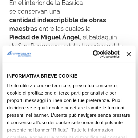
En el interior de la Basílica
se conservan una
cantidad indescriptible de obras
maestras
entre las cuales la
Piedad de Miguel Ángel
, el baldaquín
de San Pedro cerca del altar principal, la
e
statua de bronce de San Pedro
, la
Tumba de León XI,
el
monumento a Pío
VII
, la Tumba de Alejandro VII,
INFORMATIVA BREVE COOKIE
las
Grutas Vaticanas
en los
Il sito utilizza cookie tecnici e, previo tuo consenso,
niveles inferiores en los que se encuentra
cookie di profilazione di terze parti per analisi e per
la
Tumba de Pablo II
,
proporti messaggi in linea con le tue preferenze. Puoi
las salas octagonales, los órganos y
decidere se e quali cookie accettare tramite le funzioni
muchísimas más estatuas de
presenti nel banner. L’utente può navigare senza prestare
il consenso all’uso dei cookie selezionando il pulsante
mármol de santos y personajes ilustres.
presente nel banner “Rifiuta”. Tutte le informazioni
complete, anche sulle modalità di modifica dei consensi,