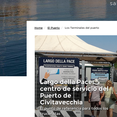
sa
Home
El Puerto
Los Terminales del puerto
Largo della Pace:
centro de servicio del
Puerto de
Civitavecchia
El punto de referencia para todos los
cruceristas