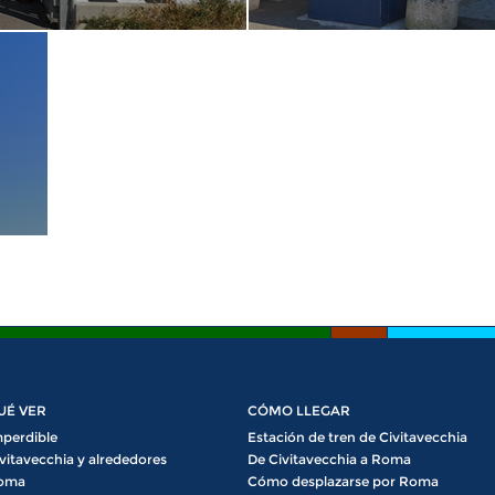
UÉ VER
CÓMO LLEGAR
perdible
Estación de tren de Civitavecchia
vitavecchia y alrededores
De Civitavecchia a Roma
oma
Cómo desplazarse por Roma