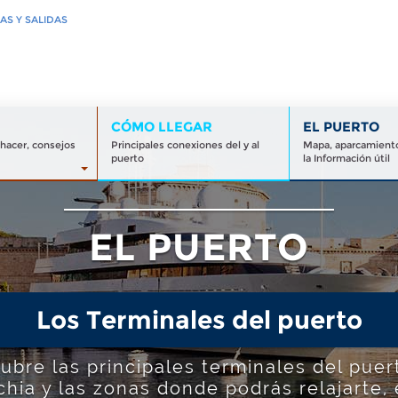
AS Y SALIDAS
CÓMO LLEGAR
EL PUERTO
 hacer, consejos
Principales conexiones del y al
Mapa, aparcamiento
puerto
la Información útil
EL PUERTO
Los Terminales del puerto
ubre las principales terminales del puer
chia y las zonas donde podrás relajarte, 