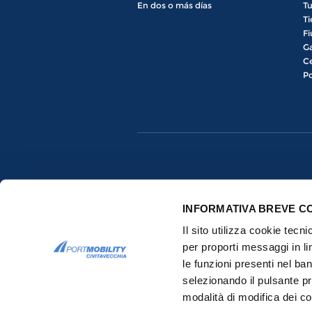
En dos o más días
Tu
Ti
Fi
Ga
Ce
Po
INFORMATIVA BREVE C
Il sito utilizza cookie tecn
per proporti messaggi in li
le funzioni presenti nel ba
Copyrights © 2015-2026 All rights res
selezionando il pulsante pr
modalità di modifica dei co