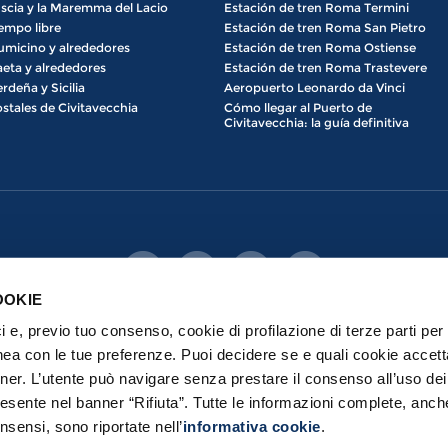
scia y la Maremma del Lacio
Estación de tren Roma Termini
empo libre
Estación de tren Roma San Pietro
umicino y alrededores
Estación de tren Roma Ostiense
eta y alrededores
Estación de tren Roma Trastevere
rdeña y Sicilia
Aeropuerto Leonardo da Vinci
stales de Civitavecchia
Cómo llegar al Puerto de
Civitavecchia: la guía definitiva
OOKIE
ici e, previo tuo consenso, cookie di profilazione di terze parti per 
nea con le tue preferenze. Puoi decidere se e quali cookie accett
nner. L’utente può navigare senza prestare il consenso all’uso de
erved | Port Mobility S.p.a. con Socio Unico - Loc. prato del Turco, 00053 
esente nel banner “Rifiuta”. Tutte le informazioni complete, anch
Política de privacidad
|
Política de cookies
nsensi, sono riportate nell’
informativa cookie
.