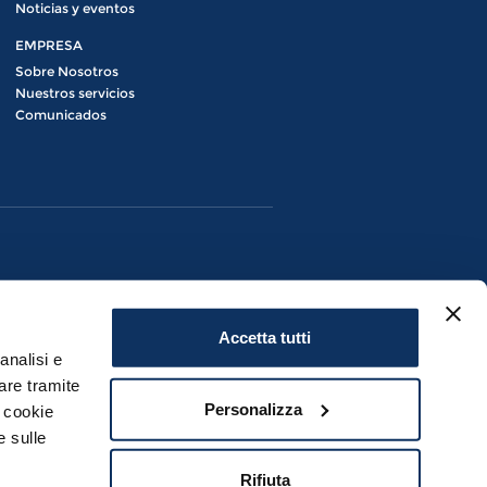
Noticias y eventos
EMPRESA
Sobre Nosotros
Nuestros servicios
Comunicados
Accetta tutti
analisi e
are tramite
Personalizza
i cookie
Civitavecchia (RM) | P.IVA 08280881007
e sulle
Rifiuta