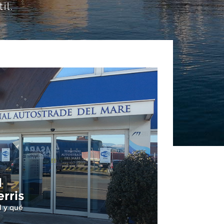
il.
l
erris
l y qué