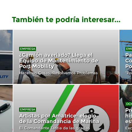
También te podría interesar...
EMPRESA
EM
¿Camión averiado? Llega el
Pa
Equipo de Mantenimiento de
Co
Port Mobility
Po
Hacemos Cosas, Resolvemos Problemas
"Pr
OCI
Pr
EMPRESA
Artistas por Amatrice: elogio
hi
de la Comandancia de Marina
es
El Comandante Tarzia da las gracias
Exc