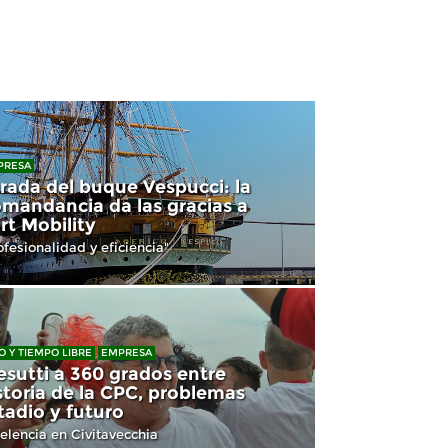
PRESA
rada del buque Vespucci: la
mandancia da las gracias a
rt Mobility
ofesionalidad y eficiencia"
O Y TIEMPO LIBRE
EMPRESA
esutti a 360 grados entre
storia de la CPC, problemas
tadio y futuro
elencia en Civitavecchia