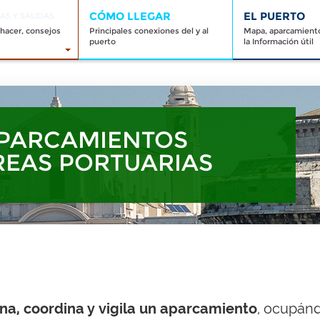
CÓMO LLEGAR
EL PUERTO
AS Y SALIDAS
 hacer, consejos
Principales conexiones del y al
Mapa, aparcamiento
puerto
la Información útil
APARCAMIENTOS
REAS PORTUARIAS
na, coordina y vigila un aparcamiento
, ocupán