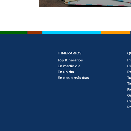
ITINERARIOS
Q
Top Itinerarios
Im
En medio día
Ci
En un día
R
En dos o más días
Tu
Ti
Fi
Ga
Ce
Po