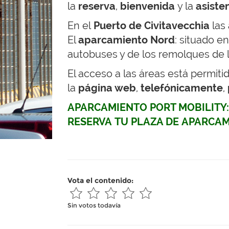
la
reserva
,
bienvenida
y la
asiste
En el
Puerto de Civitavecchia
las
El
a
parcamiento Nord
: situado e
autobuses y de los remolques de l
El acceso a las áreas está permiti
la
página web
,
telefónicamente
,
APARCAMIENTO PORT MOBILITY:
RESERVA TU PLAZA DE APARCA
Vota el contenido:
Sin votos todavía