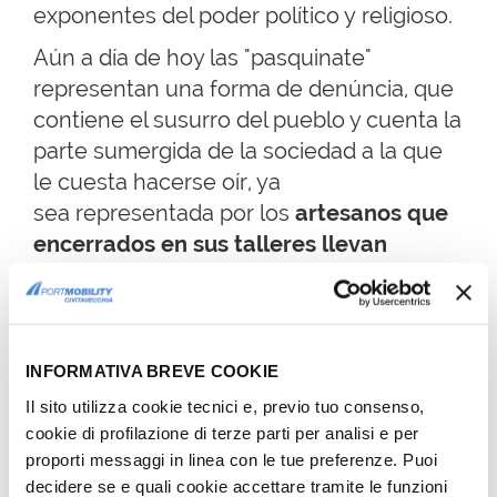
exponentes del poder político y religioso.
Aún a día de hoy las "pasquinate"
representan una forma de denúncia, que
contiene el susurro del pueblo y cuenta la
parte sumergida de la sociedad a la que
le cuesta hacerse oír, ya
sea representada por los
artesanos que
encerrados en sus talleres llevan
adelante con pasión, dedicación
y técnica un arte y un oficio antiguo
que
ya está en riesgo de desaparecer
sofocado por
INFORMATIVA BREVE COOKIE
las industrias multinacionales.
Il sito utilizza cookie tecnici e, previo tuo consenso,
cookie di profilazione di terze parti per analisi e per
proporti messaggi in linea con le tue preferenze. Puoi
decidere se e quali cookie accettare tramite le funzioni