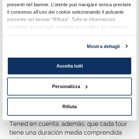
presenti nel banner. L’utente può navigare senza prestare
il consenso all’uso dei cookie selezionando il pulsante
presente nel banner “Rifiuta”. Tutte le informazioni
complete, anche sulle modalità di modifica dei consensi,
sono riportate nell’
informativa cookie
.
Mostra dettagli
El maestro mecánico luthier Michel Eggimann trabajando
en su taller - Foto de Federica Campanile
Accetta tutti
INFORMACIÓN ÚTIL
Personalizza
Para reservar vuestro tour empezad
rellenando el formulario de inscripción
Rifiuta
en la
página oficial de Botteghiamo
.
Tened en cuenta, además, que cada tour
tiene una duración media comprendida