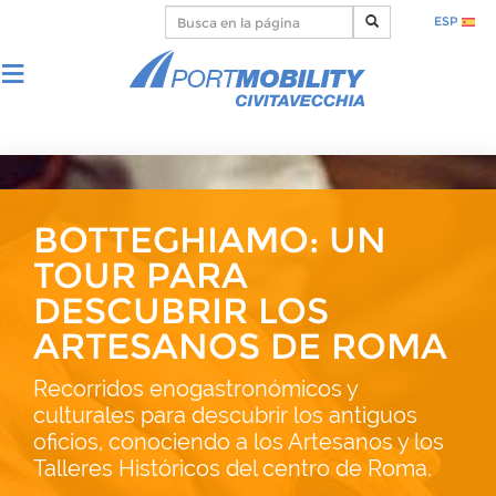
ESP
BOTTEGHIAMO: UN
TOUR PARA
DESCUBRIR LOS
ARTESANOS DE ROMA
Recorridos enogastronómicos y
culturales para descubrir los antiguos
oficios, conociendo a los Artesanos y los
Talleres Históricos del centro de Roma.