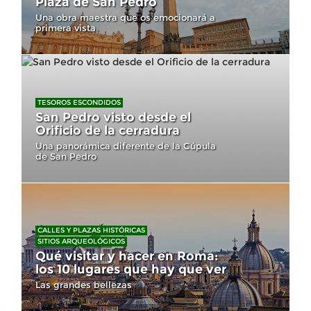
Plaza de San Pedro
Una obra maestra que os emocionará a
primera vista
TESOROS ESCONDIDOS
San Pedro visto desde el
Orificio de la cerradura
Una panorámica diferente de la Cúpula
de San Pedro
CALLES Y PLAZAS HISTÓRICAS
SITIOS ARQUEOLÓGICOS
Qué visitar y hacer en Roma:
los 10 lugares que hay que ver
Las grandes bellezas