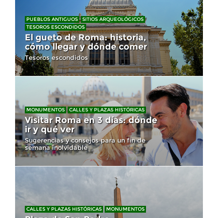
PUEBLOS ANTIGUOS
SITIOS ARQUEOLÓGICOS
TESOROS ESCONDIDOS
El gueto de Roma: historia,
cómo llegar y dónde comer
Tesoros escondidos
MONUMENTOS
CALLES Y PLAZAS HISTÓRICAS
Visitar Roma en 3 días: dónde
ir y qué ver
Sugerencias y consejos para un fin de
semana inolvidable
CALLES Y PLAZAS HISTÓRICAS
MONUMENTOS