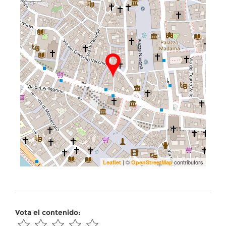
| ©
contributors
Leaflet
OpenStreetMap
Vota el contenido: