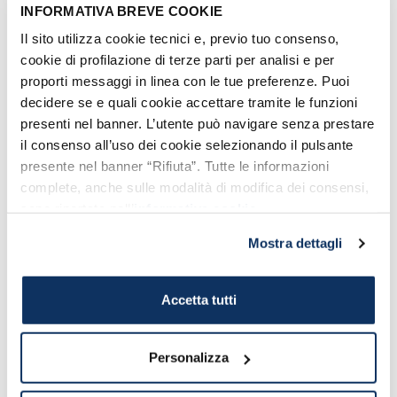
INFORMATIVA BREVE COOKIE
Tiempo de recorrido
(aproximado):
Civitavecchia - Termini Imerese 15 horas.
Il sito utilizza cookie tecnici e, previo tuo consenso,
Tiempo de embarque aconsejado
: sin vehículo:
cookie di profilazione di terze parti per analisi e per
1 hora antes de la salida, con vehículo: 2
proporti messaggi in linea con le tue preferenze. Puoi
horas antes de la salida
decidere se e quali cookie accettare tramite le funzioni
PRECIOS
presenti nel banner. L’utente può navigare senza prestare
Los precios
rondan entre 50 y 100 €
il consenso all’uso dei cookie selezionando il pulsante
(embarque del vehículo no incluido)
presente nel banner “Rifiuta”. Tutte le informazioni
y
varian en base a la temporada y a los sitios
complete, anche sulle modalità di modifica dei consensi,
elegidos
. No hace falta decir que para
sono riportate nell’
informativa cookie
.
conseguir las mejores ofertas se aconseja
comprar el billete con antelación.
Mostra dettagli
Accetta tutti
Personalizza
Vota el contenido: