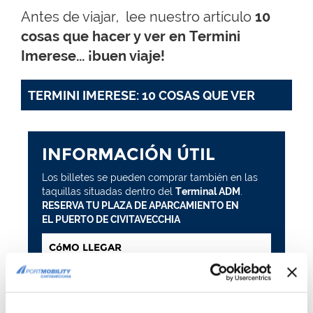
Antes de viajar, lee nuestro artículo
10
cosas que hacer y ver en Termini
Imerese... ¡buen viaje!
TERMINI IMERESE: 10 COSAS QUE VER
INFORMACIÓN ÚTIL
Los billetes se pueden comprar también en las
taquillas situadas dentro del
Terminal ADM
.
RESERVA TU PLAZA DE APARCAMIENTO EN
EL PUERTO DE CIVITAVECCHIA
CóMO LLEGAR
Cómo llegar al puerto de Civitavecchia
Descarga el mapa del puerto con todos los
muelles
HORARIOS