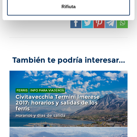
Sin votos todavía
Rifiuta
También te podría interesar...
FERRIS
INFO PARA VIAJEROS
Civitavecchia Termini Imerese
2017: horarios y salidas de los
ferris
Horarios y días de salida