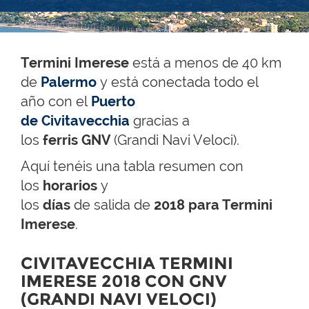
Termini Imerese
está a menos de 40 km
de
Palermo
y está conectada todo el
año con el
Puerto
de Civitavecchia
gracias a
los
ferris GNV
(Grandi Navi Veloci).
Aquí tenéis una tabla resumen con
los
h
orarios
y
los
días
de salida de
2018 para Termini
Imerese
.
CIVITAVECCHIA TERMINI
IMERESE 2018 CON GNV
(GRANDI NAVI VELOCI)