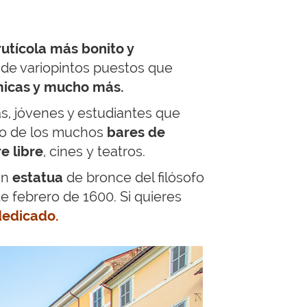
utícola más bonito y
 de variopintos puestos que
ómicas y mucho más.
as, jóvenes y estudiantes que
no de los muchos
bares de
e libre
, cines y teatros.
an
e
statua
de bronce del filósofo
de febrero de 1600. Si quieres
dedicado.