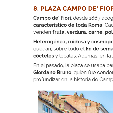
8. PLAZA CAMPO DE' FIO
Campo de' Fiori
, desde 1869 aco
característico de toda Roma
. Ca
venden
fruta, verdura, carne, p
Heterogénea, ruidosa y cosmopo
quedan, sobre todo el
fin de sem
cócteles
y locales. Además, en l
En el pasado, la plaza se usaba p
Giordano Bruno
, quien fue conden
profundizar en la historia de Camp