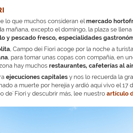
RI
ge lo que muchos consideran el
mercado hortofr
da mañana, excepto el domingo, la plaza se llena
ollo y pescado fresco, especialidades gastron
lita
, Campo dei Fiori acoge por la noche a turist
ana
, para tomar unas copas con compañía, en u
a zona hay muchos
restaurantes, cafeterías al air
ara
ejecuciones capitales
y nos lo recuerda la gr
ado a muerte por herejía y ardió aquí vivo el 17 
o de' Fiori y descubrir más, lee nuestro
artículo 