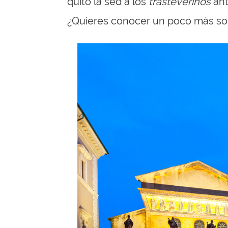
quitó la sed a los
trasteverinos
ant
¿Quieres conocer
un poco más sob