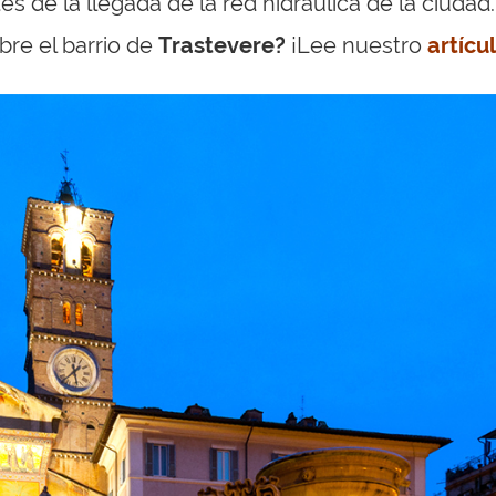
es de la llegada de la red hidráulica de la ciudad.
re el barrio de
Trastevere?
¡Lee nuestro
artícu