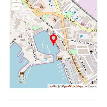
−
| ©
contributors
Leaflet
OpenStreetMap