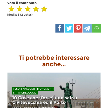
Vota il contenuto:
Media:
5
(
2
votes)
Ti potrebbe interessare
anche...
TESORI NASCOSTI
MONUMENTI
SITI ARCHEOLOGICI
10 Cose che (forse) non sai su
Civitavecchia ed il Porto
Storie, aneddoti e curiosità