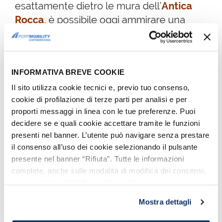
esattamente dietro le mura dell’
Antica
Rocca
, è possibile oggi ammirare una
bellissima ricostruzione a grandezza
naturale (scala 1:1) di una sezione di
Liburna
,
antica nave da guerra della
INFORMATIVA BREVE COOKIE
flotta romana
.
Il sito utilizza cookie tecnici e, previo tuo consenso,
La nave, riprodotta fedelmente a
cookie di profilazione di terze parti per analisi e per
grandezza naturale
(scala 1:1), è opera
proporti messaggi in linea con le tue preferenze. Puoi
dell’abilità e della maestria del
Com.te
decidere se e quali cookie accettare tramite le funzioni
Mario Palmieri
, direttore del
laboratorio
presenti nel banner. L’utente può navigare senza prestare
il consenso all’uso dei cookie selezionando il pulsante
di archeologia sperimentale CANS
presente nel banner “Rifiuta”. Tutte le informazioni
LANS
, da anni impegnato nello studio e
complete, anche sulle modalità di modifica dei consensi,
nella riproduzione di navi romane
sono riportate nell’
informativa cookie
.
affidandosi alle tecniche costruttive ed
Mostra dettagli
alle tecnologie dell'epoca.