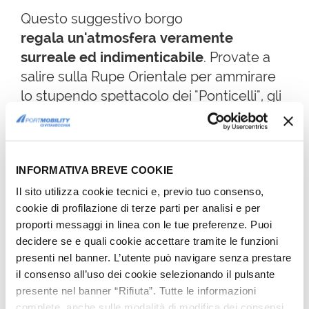
Questo suggestivo borgo
regala un'
atmosfera veramente
surreale ed indimenticabile
. Provate a
salire sulla Rupe Orientale per ammirare
lo stupendo spettacolo dei "Ponticelli", gli
enormi muraglioni in argilla
, ultima
traccia di un processo erosivo iniziato
migliaia di anni fa ed ancora in corso.
INFORMATIVA BREVE COOKIE
All'interno del borgo poi ci sono
ristoranti,
Il sito utilizza cookie tecnici e, previo tuo consenso,
trattorie e bar
ma anche
bed &
cookie di profilazione di terze parti per analisi e per
breakfast
e
negozi di artigianato locale
.
proporti messaggi in linea con le tue preferenze. Puoi
Per un approfondimento leggete il nostro
decidere se e quali cookie accettare tramite le funzioni
articolo dedicato a Civita di Bagnoregio
.
presenti nel banner. L’utente può navigare senza prestare
il consenso all’uso dei cookie selezionando il pulsante
presente nel banner “Rifiuta”. Tutte le informazioni
TARQUINIA
complete, anche sulle modalità di modifica dei consensi,