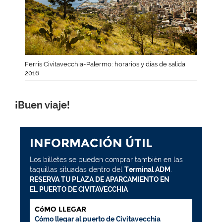
Ferris Civitavecchia-Palermo: horarios y días de salida
2016
¡Buen viaje!
INFORMACIÓN ÚTIL
Los billetes se pueden comprar también en las
taquillas situadas dentro del
Terminal ADM
.
RESERVA TU PLAZA DE APARCAMIENTO EN
EL PUERTO DE CIVITAVECCHIA
CóMO LLEGAR
Cómo llegar al puerto de Civitavecchia