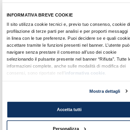
Vota el contenido:
INFORMATIVA BREVE COOKIE
Sin votos todavía
Il sito utilizza cookie tecnici e, previo tuo consenso, cookie d
profilazione di terze parti per analisi e per proporti messaggi
in linea con le tue preferenze. Puoi decidere se e quali cooki
accettare tramite le funzioni presenti nel banner. L’utente può
navigare senza prestare il consenso all’uso dei cookie
selezionando il pulsante presente nel banner “Rifiuta”. Tutte l
informazioni complete, anche sulle modalità di modifica dei
También te podría interesar...
consensi, sono riportate nell’
informativa cookie
.
Mostra dettagli
FERRIS
INFO PARA VIAJEROS
Accetta tutti
Civitavecchia Palermo 2017:
horarios y salidas de los ferris
Horarios y días de salida
Personalizza