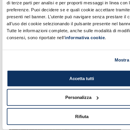
EMPRESA
di terze parti per analisi e per proporti messaggi in linea con 
Artistas por Amatrice: elogio
preferenze. Puoi decidere se e quali cookie accettare tramite 
de la Comandancia de Marina
presenti nel banner. L’utente può navigare senza prestare il
El Comandante Tarzia da las gracias
all’uso dei cookie selezionando il pulsante presente nel banner
Tutte le informazioni complete, anche sulle modalità di modifi
consensi, sono riportate nell’
informativa cookie
.
EMPRESA
Mostra 
Carta de los trabajadores de
Port Mobility
En defensa de nuestros compañeros
Accetta tutti
Personalizza
EMPRESA
Rifiuta
Gestión de los Aparcamientos
dentro de las áreas portuarias