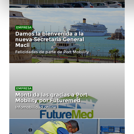
EMPRESA
Damos la bienvenida a la
nueva Secretaria General
Macii
Felicidades de parte de Port Mobility
EMPRESA
Monti da las gracias a Port
Mobility por Futuremed
Infomobilidad online