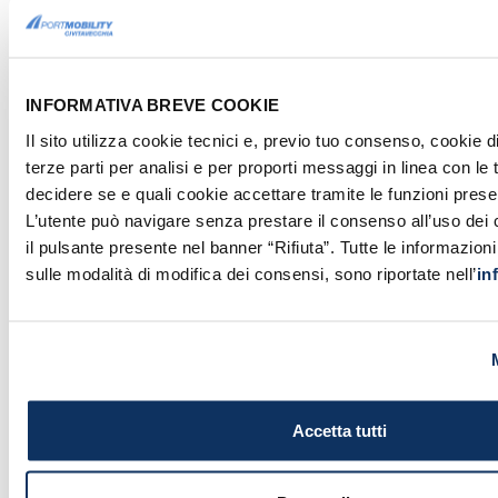
Vota el contenido:
INFORMATIVA BREVE COOKIE
Sin votos todavía
Il sito utilizza cookie tecnici e, previo tuo consenso, cookie di
terze parti per analisi e per proporti messaggi in linea con le
decidere se e quali cookie accettare tramite le funzioni prese
L’utente può navigare senza prestare il consenso all’uso dei
il pulsante presente nel banner “Rifiuta”. Tutte le informazio
sulle modalità di modifica dei consensi, sono riportate nell’
in
También te podría interesar...
Accetta tutti
INFO PARA VIAJEROS
CRUCEROS
Largo della Pace: centro de
servicio del Puerto de
Civitavecchia