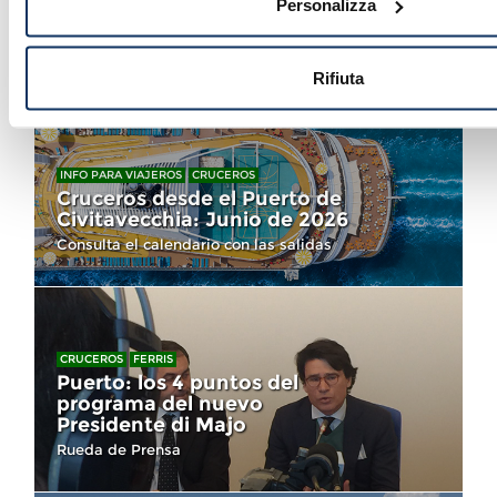
Personalizza
El punto de referencia para todos los
cruceristas
Rifiuta
INFO PARA VIAJEROS
CRUCEROS
Cruceros desde el Puerto de
Civitavecchia: Junio de 2026
Consulta el calendario con las salidas
CRUCEROS
FERRIS
Puerto: los 4 puntos del
programa del nuevo
Presidente di Majo
Rueda de Prensa