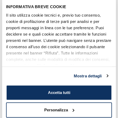
Es el caso de la
compañía monegasca
INFORMATIVA BREVE COOKIE
de lujo Star Clippers, que reutiliza y
Il sito utilizza cookie tecnici e, previo tuo consenso,
restaura viejos veleros. Estos veleros
cookie di profilazione di terze parti per analisi e per
son propulsionados
exclusivamente por
proporti messaggi in linea con le tue preferenze. Puoi
energía eólica.
decidere se e quali cookie accettare tramite le funzioni
presenti nel banner. L’utente può navigare senza prestare
Suelen estar amarrados en el
puerto de
il consenso all’uso dei cookie selezionando il pulsante
Civitavecchia
, así que es muy probable
presente nel banner “Rifiuta”. Tutte le informazioni
que los veas.
complete, anche sulle modalità di modifica dei consensi,
sono riportate nell’
informativa cookie
.
La flota de Star Clippers se compone de
tres veleros altos
y pequeños que
Mostra dettagli
transportan un máximo de
227 pasajeros
.
Accetta tutti
Personalizza