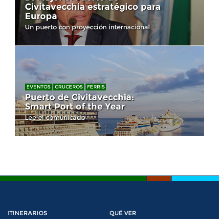
Civitavecchia estratégico para
Europa
Un puerto con proyección internacional
EVENTOS
CRUCEROS
FERRIS
Puerto de Civitavecchia:
Smart Port of the Year
Lee el comunicado
ITINERARIOS
QUÉ VER