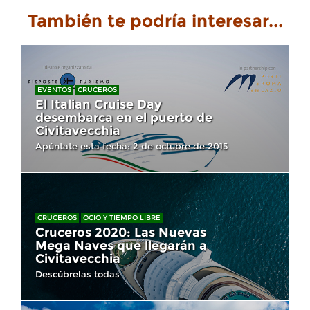
También te podría interesar...
EVENTOS
CRUCEROS
El Italian Cruise Day
desembarca en el puerto de
Civitavecchia
Apúntate esta fecha: 2 de octubre de 2015
CRUCEROS
OCIO Y TIEMPO LIBRE
Cruceros 2020: Las Nuevas
Mega Naves que llegarán a
Civitavecchia
Descúbrelas todas